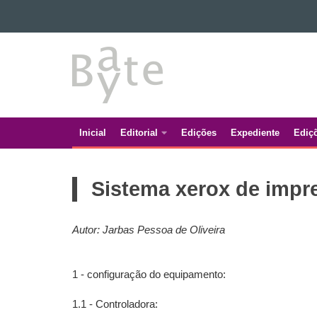
Ir para o conteúdo
BATE
Ir para a navegação
Ir para a busca
BYTE
Mapa do site
Inicial
Editorial
Edições
Expediente
Ediç
Navegação
principal
Sistema xerox de impre
Autor: Jarbas Pessoa de Oliveira
1 - configuração do equipamento:
1.1 - Controladora: