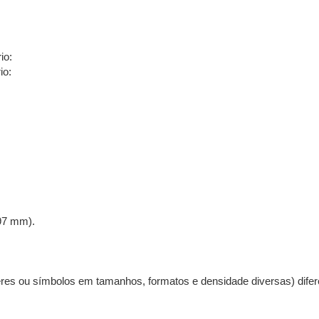
io:
io:
297 mm).
cteres ou símbolos em tamanhos, formatos e densidade diversas) di