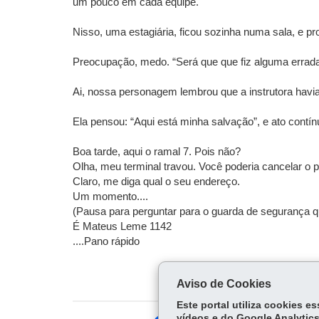
um pouco em cada equipe.
Nisso, uma estagiária, ficou sozinha numa sala, e pr
Preocupação, medo. “Será que que fiz alguma errada ?
Ai, nossa personagem lembrou que a instrutora havi
Ela pensou: “Aqui está minha salvação”, e ato contín
Boa tarde, aqui o ramal 7. Pois não?
Olha, meu terminal travou. Você poderia cancelar o
Claro, me diga qual o seu endereço.
Um momento....
(Pausa para perguntar para o guarda de segurança q
É Mateus Leme 1142
....Pano rápido
Aviso de Cookies
Este portal utiliza cookies 
vídeos e do Google Analytics