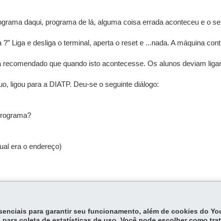
ograma daqui, programa de lá, alguma coisa errada aconteceu e o seu
” Liga e desliga o terminal, aperta o reset e ...nada. A máquina co
a recomendado que quando isto acontecesse. Os alunos deviam ligar 
uo, ligou para a DIATP. Deu-se o seguinte diálogo:
 programa?
ual era o endereço)
essenciais para garantir seu funcionamento, além de cookies do Y
 para coleta de estatísticas de uso. Você pode escolher como tra