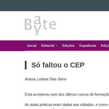
Ir para o conteúdo
BATE
Ir para a navegação
Ir para a busca
BYTE
Mapa do site
Inicial
Editorial
Edições
Expediente
Ediç
Navegação
principal
Só faltou o CEP
Autora: Lislane Dias Serur
Esta aconteceu num dos últimos cursos de formação
As aulas práticas eram dadas aos sábados, e como o