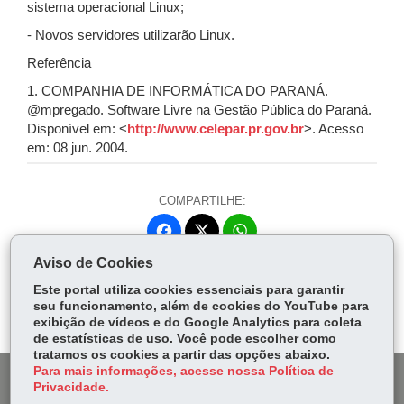
sistema operacional Linux;
- Novos servidores utilizarão Linux.
Referência
1. COMPANHIA DE INFORMÁTICA DO PARANÁ.
@mpregado. Software Livre na Gestão Pública do Paraná.
Disponível em: <
http://www.celepar.pr.gov.br
>. Acesso
em: 08 jun. 2004.
COMPARTILHE:
Fa
W
ce
ha
Aviso de Cookies
Tw
bo
ts
Voltar
Início
Imprimir
Baixar
itt
Este portal utiliza cookies essenciais para garantir
ok
Ap
seu funcionamento, além de cookies do YouTube para
er
p
exibição de vídeos e do Google Analytics para coleta
de estatísticas de uso. Você pode escolher como
tratamos os cookies a partir das opções abaixo.
Para mais informações, acesse nossa Política de
DENUNCIE CORRUPÇÃO
Privacidade.