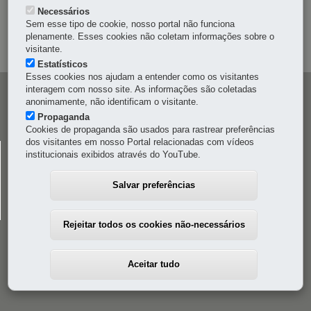
Necessários
OUVIDORIA
Sem esse tipo de cookie, nosso portal não funciona
plenamente. Esses cookies não coletam informações sobre o
MAPA DO SITE
visitante.
Estatísticos
Esses cookies nos ajudam a entender como os visitantes
interagem com nosso site. As informações são coletadas
Navegação
anonimamente, não identificam o visitante.
principal
Propaganda
Cookies de propaganda são usados para rastrear preferências
dos visitantes em nosso Portal relacionadas com vídeos
CELEPAR
institucionais exibidos através do YouTube.
Rua Mateus Leme, 1561 - Bom Retiro
-
80520-174
-
Curitiba
-
PR
MAPA
Salvar preferências
41 3200-5000
Rejeitar todos os cookies não-necessários
Aceitar tudo