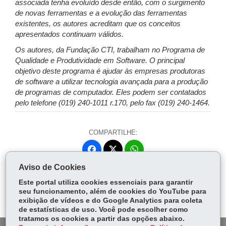
associada tenha evoluído desde então, com o surgimento
de novas ferramentas e a evolução das ferramentas
existentes, os autores acreditam que os conceitos
apresentados continuam válidos.
Os autores, da Fundação CTI, trabalham no Programa de
Qualidade e Produtividade em Software. O principal
objetivo deste programa é ajudar às empresas produtoras
de software a utilizar tecnologia avançada para a produção
de programas de computador. Eles podem ser contatados
pelo telefone (019) 240-1011 r.170, pelo fax (019) 240-1464.
COMPARTILHE:
Fa
W
ce
ha
Aviso de Cookies
Tw
bo
ts
Voltar
Início
Imprimir
Baixar
itt
Este portal utiliza cookies essenciais para garantir
ok
Ap
seu funcionamento, além de cookies do YouTube para
er
p
exibição de vídeos e do Google Analytics para coleta
de estatísticas de uso. Você pode escolher como
tratamos os cookies a partir das opções abaixo.