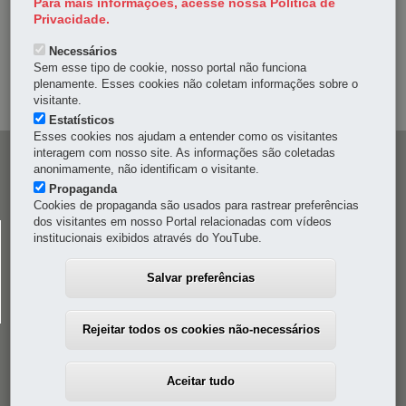
Para mais informações, acesse nossa Política de
DENUNCIE CORRUPÇÃO
Privacidade.
Necessários
OUVIDORIA
Sem esse tipo de cookie, nosso portal não funciona
plenamente. Esses cookies não coletam informações sobre o
MAPA DO SITE
visitante.
Estatísticos
Esses cookies nos ajudam a entender como os visitantes
interagem com nosso site. As informações são coletadas
Navegação
anonimamente, não identificam o visitante.
principal
Propaganda
Cookies de propaganda são usados para rastrear preferências
dos visitantes em nosso Portal relacionadas com vídeos
CELEPAR
institucionais exibidos através do YouTube.
Rua Mateus Leme, 1561 - Bom Retiro
-
80520-174
-
Curitiba
-
PR
MAPA
Salvar preferências
41 3200-5000
Rejeitar todos os cookies não-necessários
Aceitar tudo