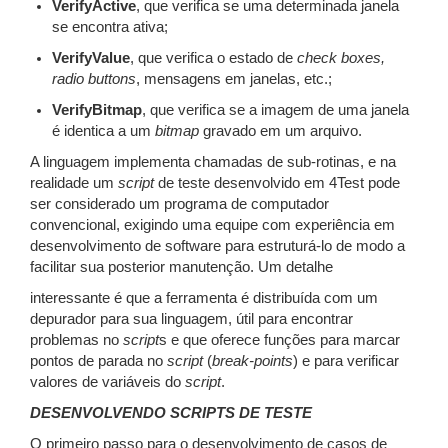
VerifyActive
, que verifica se uma determinada janela
se encontra ativa;
VerifyValue
, que verifica o estado de
check boxes,
radio buttons
, mensagens em janelas, etc.;
VerifyBitmap
, que verifica se a imagem de uma janela
é identica a um
bitmap
gravado em um arquivo.
A linguagem implementa chamadas de sub-rotinas, e na
realidade um
script
de teste desenvolvido em 4Test pode
ser considerado um programa de computador
convencional, exigindo uma equipe com experiência em
desenvolvimento de software para estruturá-lo de modo a
facilitar sua posterior manutenção. Um detalhe
interessante é que a ferramenta é distribuída com um
depurador para sua linguagem, útil para encontrar
problemas no
script
s e que oferece funções para marcar
pontos de parada no
script
(
break-points
) e para verificar
valores de variáveis do
script
.
DESENVOLVENDO SCRIPTS DE TESTE
O primeiro passo para o desenvolvimento de casos de