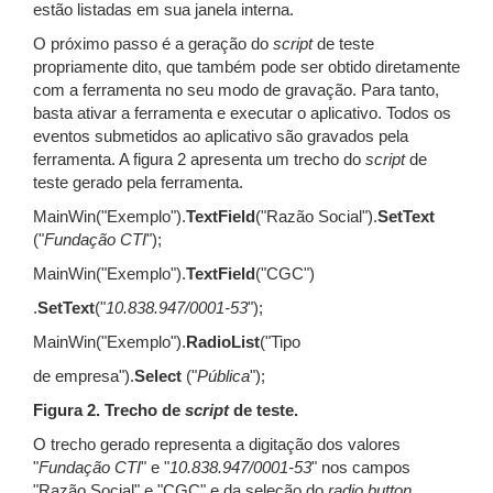
estão listadas em sua janela interna.
O próximo passo é a geração do
script
de teste
propriamente dito, que também pode ser obtido diretamente
com a ferramenta no seu modo de gravação. Para tanto,
basta ativar a ferramenta e executar o aplicativo. Todos os
eventos submetidos ao aplicativo são gravados pela
ferramenta. A figura 2 apresenta um trecho do
script
de
teste gerado pela ferramenta.
MainWin("Exemplo").
TextField
("Razão Social").
SetText
("
Fundação CTI
");
MainWin("Exemplo").
TextField
("CGC")
.
SetText
("
10.838.947/0001-53
");
MainWin("Exemplo").
RadioList
("Tipo
de empresa").
Select
("
Pública
");
Figura 2. Trecho de
script
de teste.
O trecho gerado representa a digitação dos valores
"
Fundação CTI
" e "
10.838.947/0001-53
" nos campos
"Razão Social" e "CGC" e da seleção do
radio button