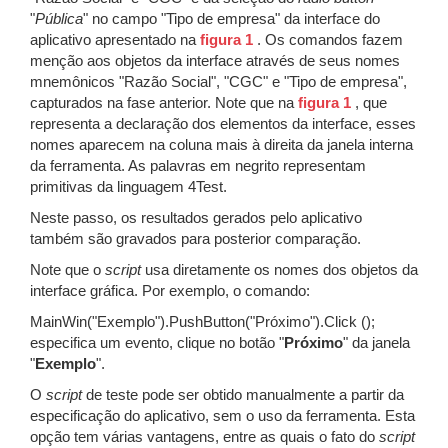
"
Pública
" no campo "Tipo de empresa" da interface do
aplicativo apresentado na
figura 1
. Os comandos fazem
menção aos objetos da interface através de seus nomes
mnemônicos "Razão Social", "CGC" e "Tipo de empresa",
capturados na fase anterior. Note que na
figura 1
, que
representa a declaração dos elementos da interface, esses
nomes aparecem na coluna mais à direita da janela interna
da ferramenta. As palavras em negrito representam
primitivas da linguagem 4Test.
Neste passo, os resultados gerados pelo aplicativo
também são gravados para posterior comparação.
Note que o
script
usa diretamente os nomes dos objetos da
interface gráfica. Por exemplo, o comando:
MainWin("Exemplo").PushButton("Próximo").Click ();
especifica um evento, clique no botão "
Próximo
" da janela
"
Exemplo
".
O
script
de teste pode ser obtido manualmente a partir da
especificação do aplicativo, sem o uso da ferramenta. Esta
opção tem várias vantagens, entre as quais o fato do
script