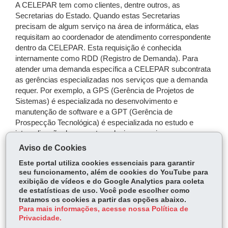
A CELEPAR tem como clientes, dentre outros, as
Secretarias do Estado. Quando estas Secretarias
precisam de algum serviço na área de informática, elas
requisitam ao coordenador de atendimento correspondente
dentro da CELEPAR. Esta requisição é conhecida
internamente como RDD (Registro de Demanda). Para
atender uma demanda específica a CELEPAR subcontrata
as gerências especializadas nos serviços que a demanda
requer. Por exemplo, a GPS (Gerência de Projetos de
Sistemas) é especializada no desenvolvimento e
manutenção de software e a GPT (Gerência de
Prospecção Tecnológica) é especializada no estudo e
internalização de novas tecnologias; e assim
sucessivamente. Logo, o atendimento de uma demanda
Aviso de Cookies
pode gerar diversas contratações. O serviço contratado
Este portal utiliza cookies essenciais para garantir
pode ser de dois tipos:
seu funcionamento, além de cookies do YouTube para
- Tarefa: Atividade isolada como, por exemplo, uma
exibição de vídeos e do Google Analytics para coleta
de estatísticas de uso. Você pode escolher como
palestra sobre uma determinada tecnologia.
tratamos os cookies a partir das opções abaixo.
- Projeto: Trabalho composto de diversas atividades que
Para mais informações, acesse nossa Política de
podem ser organizadas através de subprojetos. Por
Privacidade.