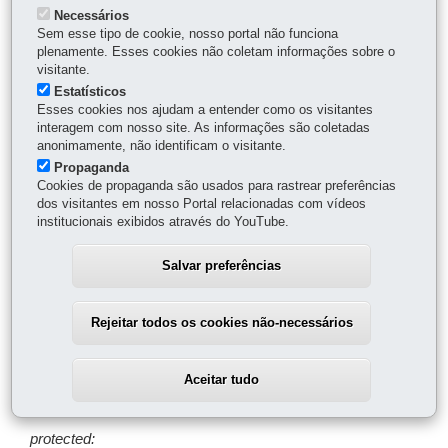
exemplo, treinamento numa tecnologia específica pode ser
Necessários
visto como um projeto, pois envolve as seguintes tarefas:
Sem esse tipo de cookie, nosso portal não funciona
divulgação do evento, inscrições dos treinandos,
plenamente. Esses cookies não coletam informações sobre o
preparação do material didático, preparação do ambiente,
visitante.
execução do treinamento, avaliação do evento, etc. Neste
Estatísticos
caso, na CELEPAR, a GRH (Gerência de Recursos
Esses cookies nos ajudam a entender como os visitantes
Humanos) seria contratada para realizar as atividades
interagem com nosso site. As informações são coletadas
anonimamente, não identificam o visitante.
administrativas referentes ao evento, como inscrição,
Propaganda
divulgação, avaliação, etc. Cada área contratada por sua
Cookies de propaganda são usados para rastrear preferências
vez pode subcontratar outras áreas ou mesmo serviço de
dos visitantes em nosso Portal relacionadas com vídeos
terceiros para resolver a parte que lhe cabe do problema.
institucionais exibidos através do YouTube.
A Classe Contrato define uma interface para todos os
contratos na hierarquia, independente se ele é um projeto
Salvar preferências
ou uma simples tarefa.
class Contrato{
Rejeitar todos os cookies não-necessários
private:
Aceitar tudo
const char* _name;
protected: