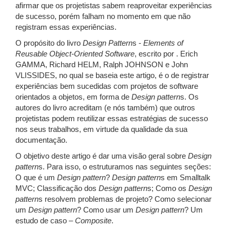
afirmar que os projetistas sabem reaproveitar experiências
de sucesso, porém falham no momento em que não
registram essas experiências.
O propósito do livro
Design
Pattern
s -
Elements of
Reusable Object-Oriented
Software
, escrito por . Erich
GAMMA, Richard HELM, Ralph JOHNSON e John
VLISSIDES, no qual se baseia este artigo, é o de registrar
experiências bem sucedidas com projetos de software
orientados a objetos, em forma de
Design
pattern
s. Os
autores do livro acreditam (e nós também) que outros
projetistas podem reutilizar essas estratégias de sucesso
nos seus trabalhos, em virtude da qualidade da sua
documentação.
O objetivo deste artigo é dar uma visão geral sobre
Design
pattern
s. Para isso, o estruturamos nas seguintes seções:
O que é um
Design
pattern
?
Design
pattern
s em Smalltalk
MVC; Classificação dos
Design
pattern
s; Como os
Design
pattern
s resolvem problemas de projeto? Como selecionar
um
Design
pattern
? Como usar um
Design
pattern
? Um
estudo de caso –
Composite
.