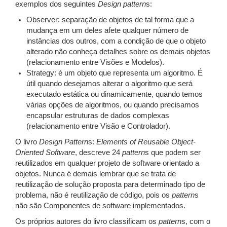
exemplos dos seguintes
Design
pattern
s:
Observer: separação de objetos de tal forma que a
mudança em um deles afete qualquer número de
instâncias dos outros, com a condição de que o objeto
alterado não conheça detalhes sobre os demais objetos
(relacionamento entre Visões e Modelos).
Strategy: é um objeto que representa um algoritmo. É
útil quando desejamos alterar o algoritmo que será
executado estática ou dinamicamente, quando temos
várias opções de algoritmos, ou quando precisamos
encapsular estruturas de dados complexas
(relacionamento entre Visão e Controlador).
O livro
Design
Pattern
s:
Elements of Reusable Object-
Oriented Software
, descreve 24
pattern
s que podem ser
reutilizados em qualquer projeto de software orientado a
objetos. Nunca é demais lembrar que se trata de
reutilização de solução proposta para determinado tipo de
problema, não é reutilização de código, pois os
pattern
s
não são Componentes de software implementados.
Os próprios autores do livro classificam os
pattern
s, com o