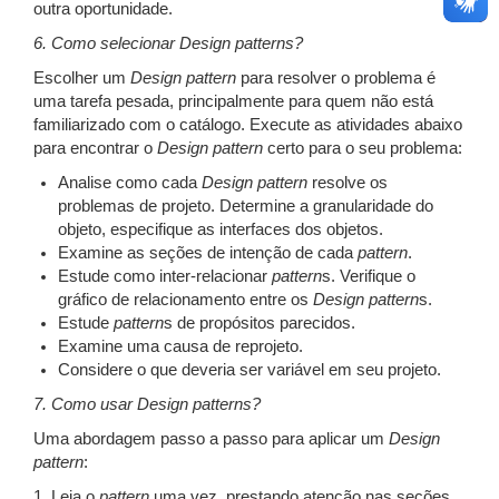
outra oportunidade.
6. Como selecionar Design patterns?
Escolher um
Design
pattern
para resolver o problema é
uma tarefa pesada, principalmente para quem não está
familiarizado com o catálogo. Execute as atividades abaixo
para encontrar o
Design
pattern
certo para o seu problema:
Analise como cada
Design
pattern
resolve os
problemas de projeto. Determine a granularidade do
objeto, especifique as interfaces dos objetos.
Examine as seções de intenção de cada
pattern
.
Estude como inter-relacionar
pattern
s. Verifique o
gráfico de relacionamento entre os
Design
pattern
s.
Estude
pattern
s de propósitos parecidos.
Examine uma causa de reprojeto.
Considere o que deveria ser variável em seu projeto.
7. Como usar Design patterns?
Uma abordagem passo a passo para aplicar um
Design
pattern
:
1. Leia o
pattern
uma vez, prestando atenção nas seções