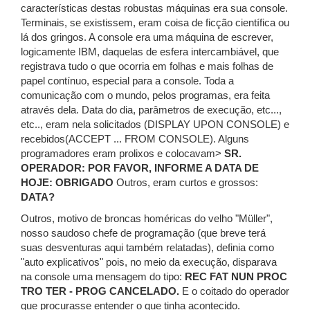
características destas robustas máquinas era sua console.
Terminais, se existissem, eram coisa de ficção científica ou
lá dos gringos. A console era uma máquina de escrever,
logicamente IBM, daquelas de esfera intercambiável, que
registrava tudo o que ocorria em folhas e mais folhas de
papel contínuo, especial para a console. Toda a
comunicação com o mundo, pelos programas, era feita
através dela. Data do dia, parâmetros de execução, etc...,
etc.., eram nela solicitados (DISPLAY UPON CONSOLE) e
recebidos(ACCEPT ... FROM CONSOLE). Alguns
programadores eram prolixos e colocavam>
SR.
OPERADOR: POR FAVOR, INFORME A DATA DE
HOJE: OBRIGADO
Outros, eram curtos e grossos:
DATA?
Outros, motivo de broncas homéricas do velho "Müller",
nosso saudoso chefe de programação (que breve terá
suas desventuras aqui também relatadas), definia como
"auto explicativos" pois, no meio da execução, disparava
na console uma mensagem do tipo:
REC FAT NUN PROC
TRO TER - PROG CANCELADO.
E o coitado do operador
que procurasse entender o que tinha acontecido.