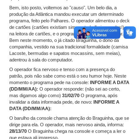
Bem, isto posto, voltemos ao "causo". Um belo dia, a
produção da Atlântica mandou executar um determinado
programa, feito pelo Palhares. O operador alimentou o deck
de cartões (cartões existiam sim, eu trabalhei com eles!)
na leitora de cartões, e o programa começou a executar.
Bem neste momento, o já citado Braguinha, o dono da
companhia, vestido na sua tradicional formalidade (camisa
Lacoste, bermudas e sapatos mocassins, sem meias),
adentrou à sala do computador.
O operador fica nervoso e tenso com a presença do
patrão, pois não sabe como está o seu humor hoje. Neste
momento o programa pede na console:
INFORME A DATA
(DD/MM/AA):
O operador responde: (não sei ao certo,
mas digamos algo como)
31/02/70
O programa, após
invalidar a data informada pede, de novo:
INFORME A
DATA (DD/MM/AA):
O barulho da console chama atenção do Braguinha, que se
dirige para ela. O operador, mais nervoso ainda, informa:
28/13/70
O Braguinha chega na console e começa a ler o
que estava ali impresso.