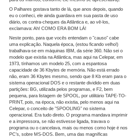
O Palhares gostava tanto de lá, que anos depois, quando
eu o conheci, ele ainda guardava em sua pasta de uso
diário, os contra-cheques da Atlântica e, ao vê-los,
exclamava: Ah! COMO ERA BOM LÁ!
Neste ponto, para que vocês entendam o "causo" cabe
uma explicação. Naquela época, (estou ficando velho!)
trabalhava-se em máquinas IBM, da série 360. Não sei o
modelo que existia na Atlântica, mas aqui na Celepar, em
1973, tínhamos um modelo 25, com a espantosa
capacidade de 36 Kbytes de memória. Não está errado
não, eram 36 Kbytes mesmo, sendo que 8 Kb eram para o
sistema operacional DOS e o restante dividido em duas
partições: BG, utilizada pelos programas, e F2, bem
pequena, para listagem de SPOOL, por utilitário TAPE-TO-
PRINT, pois, na época, não existia, pelo menos aqui na
Celepar, o conceito de "SPOOLING" no sistema
operacional. Era tudo direto. O programa mandava imprimir
e a impressora, se não estivesse ligada, travava o
programa ou o cancelava, mais ou menos como hoje é nos
PC’s, sobre MS-DOS. Bem, uma das magníficas