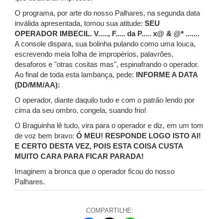
O programa, por arte do nosso Palhares, na segunda data
inválida apresentada, tomou sua atitude:
SEU
OPERADOR IMBECIL. V....., F..... da P..... x@ & @* .......
A console dispara, sua bolinha pulando como uma louca,
escrevendo meia folha de impropérios, palavrões,
desaforos e "otras cositas mas", espinafrando o operador.
Ao final de toda esta lambança, pede:
INFORME A DATA
(DD/MM/AA):
O operador, diante daquilo tudo e com o patrão lendo por
cima da seu ombro, congela, suando frio!
O Braguinha lê tudo, vira para o operador e diz, em um tom
de voz bem bravo:
Ó MEU! RESPONDE LOGO ISTO AI!
E CERTO DESTA VEZ, POIS ESTA COISA CUSTA
MUITO CARA PARA FICAR PARADA!
Imaginem a bronca que o operador ficou do nosso
Palhares.
COMPARTILHE: