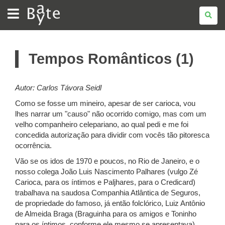
BATE
BYTE
Tempos Românticos (1)
Autor: Carlos Távora Seidl
Como se fosse um mineiro, apesar de ser carioca, vou
lhes narrar um "causo" não ocorrido comigo, mas com um
velho companheiro celepariano, ao qual pedi e me foi
concedida autorização para dividir com vocês tão pitoresca
ocorrência.
Vão se os idos de 1970 e poucos, no Rio de Janeiro, e o
nosso colega João Luis Nascimento Palhares (vulgo Zé
Carioca, para os íntimos e Paljhares, para o Credicard)
trabalhava na saudosa Companhia Atlântica de Seguros,
de propriedade do famoso, já então folclórico, Luiz Antônio
de Almeida Braga (Braguinha para os amigos e Toninho
para os íntimos, conforme ele mesmo se apresentava).