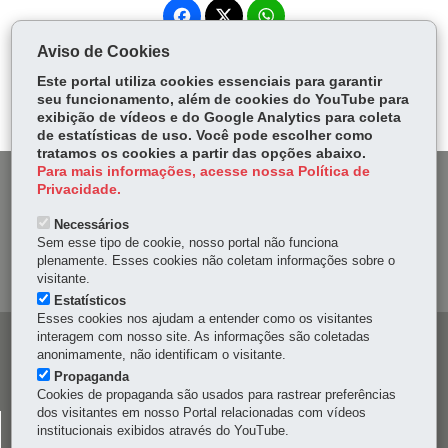
Fa
W
ce
ha
Aviso de Cookies
Tw
bo
ts
Voltar
Início
Imprimir
Baixar
itt
Este portal utiliza cookies essenciais para garantir
ok
Ap
seu funcionamento, além de cookies do YouTube para
er
p
exibição de vídeos e do Google Analytics para coleta
de estatísticas de uso. Você pode escolher como
tratamos os cookies a partir das opções abaixo.
Para mais informações, acesse nossa Política de
DENUNCIE CORRUPÇÃO
Privacidade.
Necessários
OUVIDORIA
Sem esse tipo de cookie, nosso portal não funciona
plenamente. Esses cookies não coletam informações sobre o
MAPA DO SITE
visitante.
Estatísticos
Esses cookies nos ajudam a entender como os visitantes
interagem com nosso site. As informações são coletadas
Navegação
anonimamente, não identificam o visitante.
principal
Propaganda
Cookies de propaganda são usados para rastrear preferências
dos visitantes em nosso Portal relacionadas com vídeos
CELEPAR
institucionais exibidos através do YouTube.