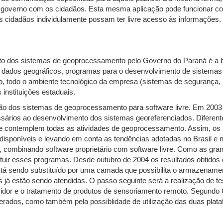
do governo com os cidadãos. Esta mesma aplicação pode funcionar com
 cidadãos individulamente possam ter livre acesso às informações. E
nto dos sistemas de geoprocessamento pelo Governo do Paraná é a b
dados geográficos, programas para o desenvolvimento de sistemas e
, todo o ambiente tecnológico da empresa (sistemas de segurança, ba
nstituições estaduais.
ão dos sistemas de geoprocessamento para software livre. Em 2003 
ssários ao desenvolvimento dos sistemas georeferenciados. Diferent
 que contemplem todas as atividades de geoprocessamento. Assim, o
disponíveis e levando em conta as tendências adotadas no Brasil e no
, combinando software proprietário com software livre. Como as gr
bstituir esses programas. Desde outubro de 2004 os resultados obti
stá sendo substituído por uma camada que possibilita o armazena
já estão sendo atendidas. O passo seguinte será a realização de t
vidor e o tratamento de produtos de sensoriamento remoto. Segundo C
gerados, como também pela possiblidade de utilização das duas pla