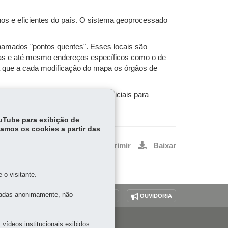
s e eficientes do país. O sistema geoprocessado
chamados "pontos quentes". Esses locais são
, ruas e até mesmo endereços específicos como o de
 já que a cada modificação do mapa os órgãos de
ntra na fase de treinamento de policiais para
erve para alimentar o sistema.
ouTube para exibição de
tamos os cookies a partir das
Voltar
Início
Imprimir
Baixar
o visitante.
tadas anonimamente, não
O SITE
DENUNCIE CORRUPÇÃO
OUVIDORIA
vídeos institucionais exibidos