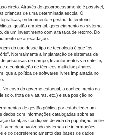
so direto. Através do geoprocessamento é possível,
m as crianças de uma determinada escola. O
gráficas, ordenamento e gestão do território,
úblicas, gestão ambiental, gerenciamento do sistema
to, de um investimento com alta taxa de retorno. Do
 aumento de arrecadação.
gem do uso desse tipo de tecnologia é que “os
tório”. Normalmente a implantação de sistemas de
e pesquisas de campo, levantamentos via satélite,
 a contratação de técnicos multidisciplinares
, que a política de softwares livres implantada no
o.
. No caso do governo estadual, o conhecimento da
 solo, frota de viaturas, etc.) e sua posição no
erramentas de gestão pública por estabelecer um
 de dados com informações catalogadas sobre as
lação local, as condições de vida da população, entre
de TI, vem desenvolvendo sistemas de informações
os e do georeferenciamento das bases de dados