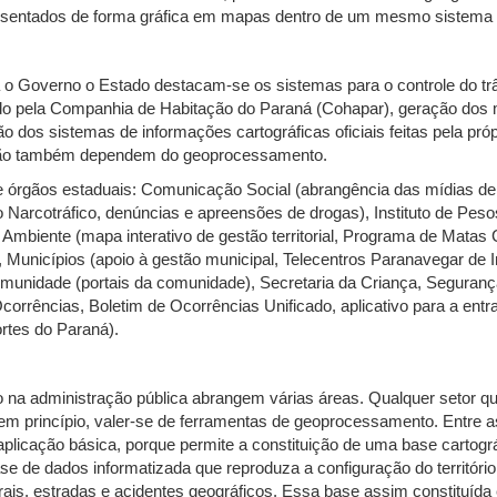
presentados de forma gráfica em mapas dentro de um mesmo sistema
 o Governo o Estado destacam-se os sistemas para o controle do trâ
do pela Companhia de Habitação do Paraná (Cohapar), geração dos 
 dos sistemas de informações cartográficas oficiais feitas pela pró
cação também dependem do geoprocessamento.
 e órgãos estaduais: Comunicação Social (abrangência das mídias d
Narcotráfico, denúncias e apreensões de drogas), Instituto de Pesos
 Ambiente (mapa interativo de gestão territorial, Programa de Matas 
Municípios (apoio à gestão municipal, Telecentros Paranavegar de Inc
munidade (portais da comunidade), Secretaria da Criança, Segurança
Ocorrências, Boletim de Ocorrências Unificado, aplicativo para a en
rtes do Paraná).
o na administração pública abrangem várias áreas. Qualquer setor 
, em princípio, valer-se de ferramentas de geoprocessamento. Entre a
aplicação básica, porque permite a constituição de uma base cartográ
e de dados informatizada que reproduza a configuração do território, 
urais, estradas e acidentes geográficos. Essa base assim constituída 