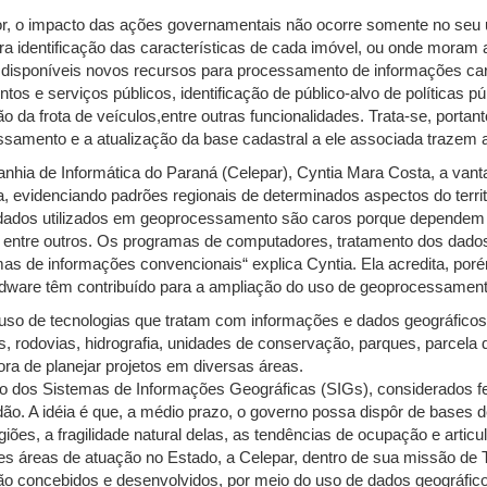
r, o impacto das ações governamentais não ocorre somente no seu u
ara identificação das características de cada imóvel, ou onde mora
disponíveis novos recursos para processamento de informações carto
os e serviços públicos, identificação de público-alvo de políticas p
da frota de veículos,entre outras funcionalidades. Trata-se, portan
essamento e a atualização da base cadastral a ele associada trazem
ia de Informática do Paraná (Celepar), Cyntia Mara Costa, a vanta
 evidenciando padrões regionais de determinados aspectos do terri
ados utilizados em geoprocessamento são caros porque dependem d
entre outros. Os programas de computadores, tratamento dos dados e
s de informações convencionais“ explica Cyntia. Ela acredita, porém
rdware têm contribuído para a ampliação do uso de geoprocessament
uso de tecnologias que tratam com informações e dados geográficos
, rodovias, hidrografia, unidades de conservação, parques, parcela de
ra de planejar projetos em diversas áreas.
to dos Sistemas de Informações Geográficas (SIGs), considerados f
ão. A idéia é que, a médio prazo, o governo possa dispôr de bases
iões, a fragilidade natural delas, as tendências de ocupação e articu
rentes áreas de atuação no Estado, a Celepar, dentro de sua missão 
ão concebidos e desenvolvidos, por meio do uso de dados geográfic