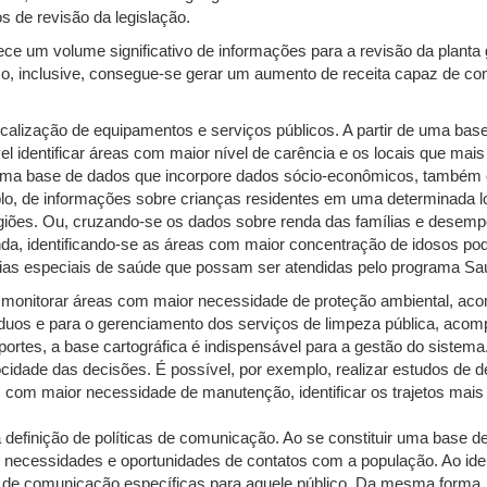
s de revisão da legislação.
rnece um volume significativo de informações para a revisão da plant
so, inclusive, consegue-se gerar um aumento de receita capaz de co
calização de equipamentos e serviços públicos. A partir de uma base
 identificar áreas com maior nível de carência e os locais que mai
uma base de dados que incorpore dados sócio-econômicos, também é 
mplo, de informações sobre crianças residentes em uma determinada lo
ões. Ou, cruzando-se os dados sobre renda das famílias e desempenh
a, identificando-se as áreas com maior concentração de idosos pode-
ias especiais de saúde que possam ser atendidas pelo programa Sa
 monitorar áreas com maior necessidade de proteção ambiental, aco
esíduos e para o gerenciamento dos serviços de limpeza pública, aco
nsportes, a base cartográfica é indispensável para a gestão do sistem
cidade das decisões. É possível, por exemplo, realizar estudos de 
vias com maior necessidade de manutenção, identificar os trajetos ma
 definição de políticas de comunicação. Ao se constituir uma base 
ar necessidades e oportunidades de contatos com a população. Ao ide
de comunicação específicas para aquele público. Da mesma forma, at