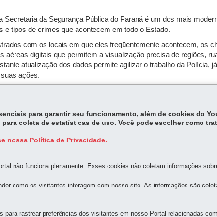
 Secretaria da Segurança Pública do Paraná é um dos mais moderno
os e tipos de crimes que acontecem em todo o Estado.
gistrados com os locais em que eles freqüentemente acontecem, os 
otos aéreas digitais que permitem a visualização precisa de regiões
tante atualização dos dados permite agilizar o trabalho da Polícia,
 suas ações.
Ponta Grossa, Londrina, Maringá e Foz do Iguaçu. O programa se enco
isa unificar as informações sobre os registros de crime. O boletim s
essenciais para garantir seu funcionamento, além de cookies do Y
 para coleta de estatísticas de uso. Você pode escolher como tra
e nossa Política de Privacidade.
rtal não funciona plenamente. Esses cookies não coletam informações sobre 
der como os visitantes interagem com nosso site. As informações são cole
MAPA D
para rastrear preferências dos visitantes em nosso Portal relacionadas com 