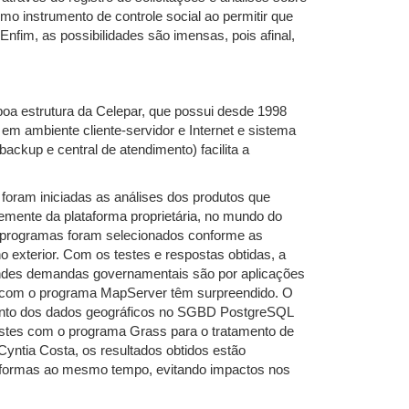
o instrumento de controle social ao permitir que
nfim, as possibilidades são imensas, pois afinal,
oa estrutura da Celepar, que possui desde 1998
m ambiente cliente-servidor e Internet e sistema
ckup e central de atendimento) facilita a
foram iniciadas as análises dos produtos que
emente da plataforma proprietária, no mundo do
s programas foram selecionados conforme as
 exterior. Com os testes e respostas obtidas, a
andes demandas governamentais são por aplicações
dos com o programa MapServer têm surpreendido. O
mento dos dados geográficos no SGBD PostgreSQL
estes com o programa Grass para o tratamento de
yntia Costa, os resultados obtidos estão
taformas ao mesmo tempo, evitando impactos nos