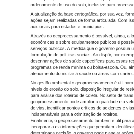
ordenamento do uso do solo, inclusive para processo
A atualização da base cartográfica, por sua vez, fo
ações sejam realizadas de forma articulada. Com is
adicionais para estados e municípios.
Através do geoprocessamento é possível, ainda, a lo
econômicas e sobre equipamentos públicos é possível
serviços públicos. À medida que o governo possua 
formulação de políticas sociais. Ao dispôr, por exe
desenhar ações de saúde específicas para essas regi
programas de renda mínima ou bolsa-escola. Ou, aind
atendimento domiciliar à saúde ou áreas com carênc
Na gestão ambiental o geoprocessamento é útil para
níveis de erosão do solo, disposição irregular de r
para análise dos roteiros de coleta. No setor de tra
geoprocessamento pode ampliar a qualidade e a velo
de vias, identificar pontos críticos de acidentes e 
indispensáveis para a otimização de roteiros.
Finalmente, o geoprocesamento também é útil para a
incorporar a ela informações que permitam identific
determinada decisão, o governo pode planejar ações 