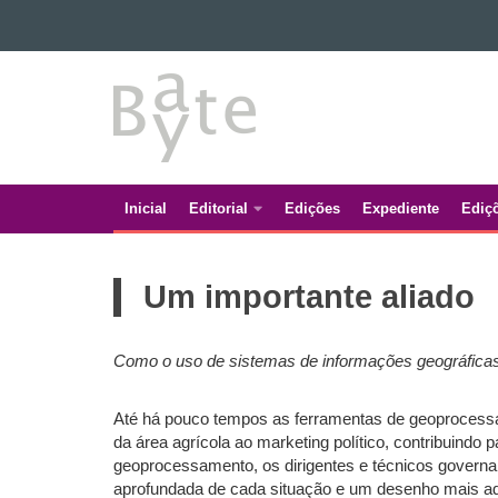
Ir para o conteúdo
BATE
Ir para a navegação
Ir para a busca
BYTE
Mapa do site
Inicial
Editorial
Edições
Expediente
Ediç
Navegação
principal
Um importante aliado
Como o uso de sistemas de informações geográficas p
Até há pouco tempos as ferramentas de geoprocessam
da área agrícola ao marketing político, contribuindo
geoprocessamento, os dirigentes e técnicos governa
aprofundada de cada situação e um desenho mais ade