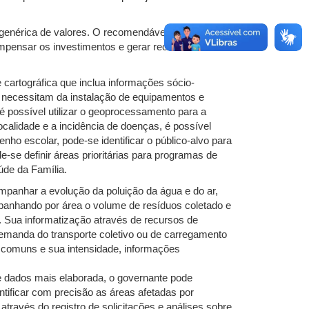
a genérica de valores. O recomendável é que as duas
mpensar os investimentos e gerar recursos
 cartográfica que inclua informações sócio-
s necessitam da instalação de equipamentos e
possível utilizar o geoprocessamento para a
calidade e a incidência de doenças, é possível
o escolar, pode-se identificar o público-alvo para
se definir áreas prioritárias para programas de
úde da Família.
mpanhar a evolução da poluição da água e do ar,
mpanhando por área o volume de resíduos coletado e
a. Sua informatização através de recursos de
demanda do transporte coletivo ou de carregamento
is comuns e sua intensidade, informações
de dados mais elaborada, o governante pode
ntificar com precisão as áreas afetadas por
ravés do registro de solicitações e análises sobre