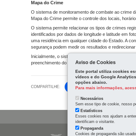
Mapa do Crime
O sistema de monitoramento de combate ao crime da
Mapa do Crime permite o controle dos locais, horári
O sistema permite relacionar os tipos de crimes re
identificados por dados de longitude e latitude em f
uma residência em qualquer cidade do Estado. A cons
segurança podem medir os resultados e redirecionar
Inicialmente, o sistema foi implantado em Curitiba, 
Aviso de Cookies
preenchimento do Boletim de Ocorrência Único, que v
Este portal utiliza cookies 
vídeos e do Google Analytics
opções abaixo.
COMPARTILHE:
Fa
Para mais informações, acess
ce
Tw
Necessários
bo
Sem esse tipo de cookie, nosso po
itt
ok
Estatísticos
er
Esses cookies nos ajudam a enten
identificam o visitante.
Propaganda
Navegação
Cookies de propaganda são usados 