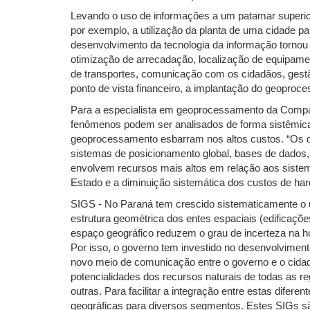
Levando o uso de informações a um patamar superio
por exemplo, a utilização da planta de uma cidade p
desenvolvimento da tecnologia da informação tornou 
otimização de arrecadação, localização de equipament
de transportes, comunicação com os cidadãos, gestão 
ponto de vista financeiro, a implantação do geoproc
Para a especialista em geoprocessamento da Companh
fenômenos podem ser analisados de forma sistêmica,
geoprocessamento esbarram nos altos custos. “Os d
sistemas de posicionamento global, bases de dados, 
envolvem recursos mais altos em relação aos sistema
Estado e a diminuição sistemática dos custos de ha
SIGS - No Paraná tem crescido sistematicamente o 
estrutura geométrica dos entes espaciais (edificações
espaço geográfico reduzem o grau de incerteza na ho
Por isso, o governo tem investido no desenvolvimen
novo meio de comunicação entre o governo e o cidad
potencialidades dos recursos naturais de todas as reg
outras. Para facilitar a integração entre estas dife
geográficas para diversos segmentos. Estes SIGs s