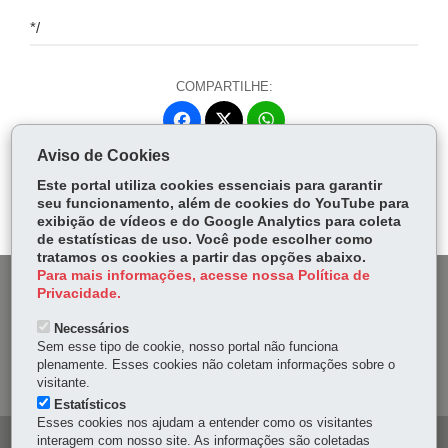
*/
COMPARTILHE:
Fa
W
ce
ha
Aviso de Cookies
Tw
bo
ts
Voltar
Início
Imprimir
Baixar
itt
Este portal utiliza cookies essenciais para garantir
ok
Ap
seu funcionamento, além de cookies do YouTube para
er
p
exibição de vídeos e do Google Analytics para coleta
de estatísticas de uso. Você pode escolher como
tratamos os cookies a partir das opções abaixo.
Para mais informações, acesse nossa Política de
DENUNCIE CORRUPÇÃO
Privacidade.
Necessários
OUVIDORIA
Sem esse tipo de cookie, nosso portal não funciona
plenamente. Esses cookies não coletam informações sobre o
MAPA DO SITE
visitante.
Estatísticos
Esses cookies nos ajudam a entender como os visitantes
interagem com nosso site. As informações são coletadas