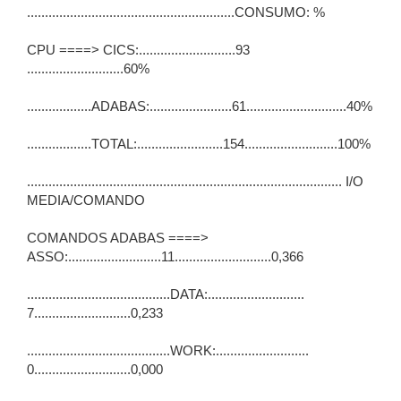
..........................................................CONSUMO: %
CPU ====> CICS:...........................93
...........................60%
..................ADABAS:.......................61............................40%
..................TOTAL:........................154..........................100%
........................................................................................ I/O
MEDIA/COMANDO
COMANDOS ADABAS ====>
ASSO:..........................11...........................0,366
........................................DATA:...........................
7...........................0,233
........................................WORK:..........................
0...........................0,000