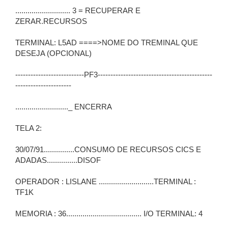
........................... 3 = RECUPERAR E
ZERAR.RECURSOS
TERMINAL: L5AD ====>NOME DO TREMINAL QUE
DESEJA (OPCIONAL)
---------------------------PF3---------------------------------------------
----------------------
.........................._ ENCERRA
TELA 2:
30/07/91...............CONSUMO DE RECURSOS CICS E
ADADAS...............DISOF
OPERADOR : LISLANE ...........................TERMINAL :
TF1K
MEMORIA : 36..................................... I/O TERMINAL: 4