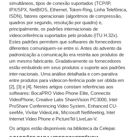
simultâneos, tipos de conexão suportados (TCP/IP,
IPX/SPX, NetBIOS, Ethernet, Token-Ring, Linha Telefônica,
ISDN), fatores operacionais (algoritmos de compressão,
quadros por segundo, resolução por quadro) e,
principalmente, os padrões internacionais de
videoconferência suportados pelo produto (ITU H.32x).
Estes padrões permitem que softwares de fornecedores
diferentes comuniquem-se entre si. Antes do advento da
padronização a comunicação era restrita aos produtos de
um mesmo fabricante. Gradativamente os fornecedores
estão embutindo em seus produtos o suporte aos padrões
inter-nacionais. Uma análise detalhada e com-parativa
entre produtos para videocon-ferência pode ser obtida em
[2], [3] e [4]. Nestes artigos constam referências aos
softwares: BocaPRO Video Phone Elite, Connectix
VideoPhone, Creative Labs ShareVision PC3000, Intel
ProShare Conferencing Video System, Enhanced CU-
seeMe, Vivitar VideoLink, Microsoft NetMeeting, Intel
Internet Video Phone e PictureTel LiveLan-V.
Os artigos estão disponíveis na biblioteca da Celepar.