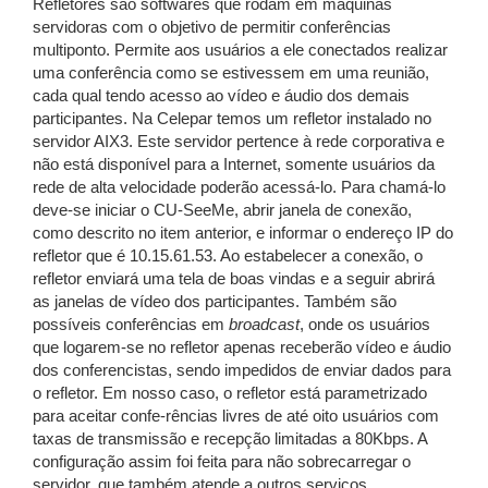
Refletores são softwares que rodam em máquinas
servidoras com o objetivo de permitir conferências
multiponto. Permite aos usuários a ele conectados realizar
uma conferência como se estivessem em uma reunião,
cada qual tendo acesso ao vídeo e áudio dos demais
participantes. Na Celepar temos um refletor instalado no
servidor AIX3. Este servidor pertence à rede corporativa e
não está disponível para a Internet, somente usuários da
rede de alta velocidade poderão acessá-lo. Para chamá-lo
deve-se iniciar o CU-SeeMe, abrir janela de conexão,
como descrito no item anterior, e informar o endereço IP do
refletor que é 10.15.61.53. Ao estabelecer a conexão, o
refletor enviará uma tela de boas vindas e a seguir abrirá
as janelas de vídeo dos participantes. Também são
possíveis conferências em
broadcast
, onde os usuários
que logarem-se no refletor apenas receberão vídeo e áudio
dos conferencistas, sendo impedidos de enviar dados para
o refletor. Em nosso caso, o refletor está parametrizado
para aceitar confe-rências livres de até oito usuários com
taxas de transmissão e recepção limitadas a 80Kbps. A
configuração assim foi feita para não sobrecarregar o
servidor, que também atende a outros serviços.