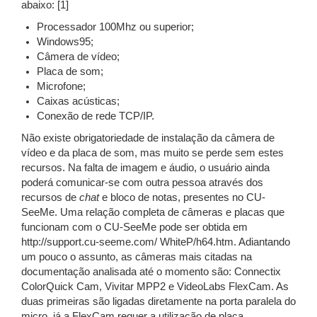
abaixo: [1]
Processador 100Mhz ou superior;
Windows95;
Câmera de vídeo;
Placa de som;
Microfone;
Caixas acústicas;
Conexão de rede TCP/IP.
Não existe obrigatoriedade de instalação da câmera de
vídeo e da placa de som, mas muito se perde sem estes
recursos. Na falta de imagem e áudio, o usuário ainda
poderá comunicar-se com outra pessoa através dos
recursos de
chat
e bloco de notas, presentes no CU-
SeeMe. Uma relação completa de câmeras e placas que
funcionam com o CU-SeeMe pode ser obtida em
http://support.cu-seeme.com/ WhiteP/h64.htm. Adiantando
um pouco o assunto, as câmeras mais citadas na
documentação analisada até o momento são: Connectix
ColorQuick Cam, Vivitar MPP2 e VideoLabs FlexCam. As
duas primeiras são ligadas diretamente na porta paralela do
micro, já a FlexCam requer a utilização de placa