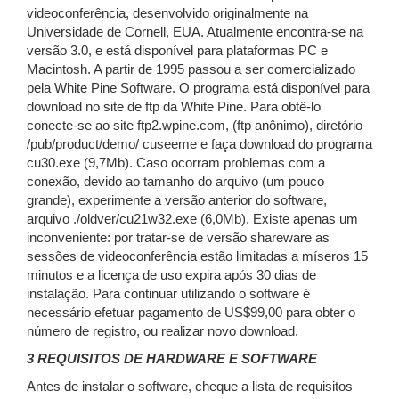
videoconferência, desenvolvido originalmente na
Universidade de Cornell, EUA. Atualmente encontra-se na
versão 3.0, e está disponível para plataformas PC e
Macintosh. A partir de 1995 passou a ser comercializado
pela White Pine Software. O programa está disponível para
download no site de ftp da White Pine. Para obtê-lo
conecte-se ao site ftp2.wpine.com, (ftp anônimo), diretório
/pub/product/demo/ cuseeme e faça download do programa
cu30.exe (9,7Mb). Caso ocorram problemas com a
conexão, devido ao tamanho do arquivo (um pouco
grande), experimente a versão anterior do software,
arquivo ./oldver/cu21w32.exe (6,0Mb). Existe apenas um
inconveniente: por tratar-se de versão shareware as
sessões de videoconferência estão limitadas a míseros 15
minutos e a licença de uso expira após 30 dias de
instalação. Para continuar utilizando o software é
necessário efetuar pagamento de US$99,00 para obter o
número de registro, ou realizar novo download.
3 REQUISITOS DE HARDWARE E SOFTWARE
Antes de instalar o software, cheque a lista de requisitos