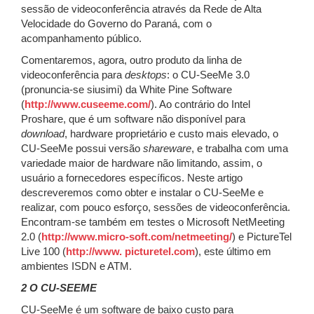
sessão de videoconferência através da Rede de Alta
Velocidade do Governo do Paraná, com o
acompanhamento público.
Comentaremos, agora, outro produto da linha de
videoconferência para
desktops
: o CU-SeeMe 3.0
(pronuncia-se siusimi) da White Pine Software
(
http://www.cuseeme.com/
). Ao contrário do Intel
Proshare, que é um software não disponível para
download
, hardware proprietário e custo mais elevado, o
CU-SeeMe possui versão
shareware
, e trabalha com uma
variedade maior de hardware não limitando, assim, o
usuário a fornecedores específicos. Neste artigo
descreveremos como obter e instalar o CU-SeeMe e
realizar, com pouco esforço, sessões de videoconferência.
Encontram-se também em testes o Microsoft NetMeeting
2.0 (
http://www.micro-soft.com/netmeeting/
) e PictureTel
Live 100 (
http://www. picturetel.com
), este último em
ambientes ISDN e ATM.
2 O CU-SEEME
CU-SeeMe é um software de baixo custo para