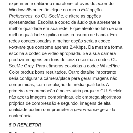
experimente calibrar o microfone, através do
mixer
do
Windows95 ou então clique no menu
Edit
opção
Preferences,
do CU-SeeMe, e altere as opções
apresentadas. Escolha a codec de áudio que apresente a
melhor qualidade em sua rede. Fique atento ao fato de que
melhor qualidade significa mais consumo de banda. Em
redes congestionadas a melhor opção seria a codec
voxware
que consome apenas 2,4Kbps. Da mesma forma
escolha a codec de vídeo apropriada. Se a sua câmera
produzir imagens em tons de cinza escolha a codec CU-
SeeMe Gray. Para câmeras coloridas a codec WhitePine
Color produz bons resultados. Outro detalhe importante
seria configurar a câmera/placa para gerar imagens não
comprimidas, com resolução de média qualidade. A
primeira recomendação é necessária porque o CU-SeeMe
não aceita imagens comprimidas, ele emprega algorítmos
próprios de compressão e segundo, imagens de alta
qualidade podem comprometer a
performance
geral da
conferência.
5 O REFLETOR