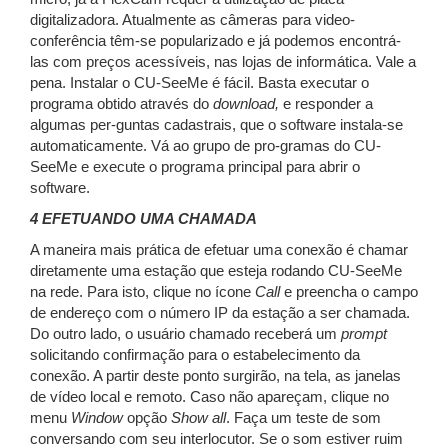
digitalizadora. Atualmente as câmeras para video-
conferência têm-se popularizado e já podemos encontrá-
las com preços acessíveis, nas lojas de informática. Vale a
pena. Instalar o CU-SeeMe é fácil. Basta executar o
programa obtido através do
download,
e responder a
algumas per-guntas cadastrais, que o software instala-se
automaticamente. Vá ao grupo de pro-gramas do CU-
SeeMe e execute o programa principal para abrir o
software.
4 EFETUANDO UMA CHAMADA
A maneira mais prática de efetuar uma conexão é chamar
diretamente uma estação que esteja rodando CU-SeeMe
na rede. Para isto, clique no ícone
Call
e preencha o campo
de endereço com o número IP da estação a ser chamada.
Do outro lado, o usuário chamado receberá um
prompt
solicitando confirmação para o estabelecimento da
conexão. A partir deste ponto surgirão, na tela, as janelas
de vídeo local e remoto. Caso não apareçam, clique no
menu
Window
opção
Show all
. Faça um teste de som
conversando com seu interlocutor. Se o som estiver ruim