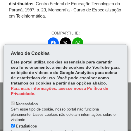
distribuídos
. Centro Federal de Educação Tecnológica do
Paraná, 1997. p. 23, Monografia - Curso de Especialização
em Teleinformática.
COMPARTILHE:
Fa
W
ce
ha
Aviso de Cookies
Tw
bo
ts
Voltar
Início
Imprimir
Baixar
itt
Este portal utiliza cookies essenciais para garantir
ok
Ap
seu funcionamento, além de cookies do YouTube para
er
p
exibição de vídeos e do Google Analytics para coleta
de estatísticas de uso. Você pode escolher como
tratamos os cookies a partir das opções abaixo.
Para mais informações, acesse nossa Política de
DENUNCIE CORRUPÇÃO
Privacidade.
Necessários
OUVIDORIA
Sem esse tipo de cookie, nosso portal não funciona
plenamente. Esses cookies não coletam informações sobre o
MAPA DO SITE
visitante.
Estatísticos