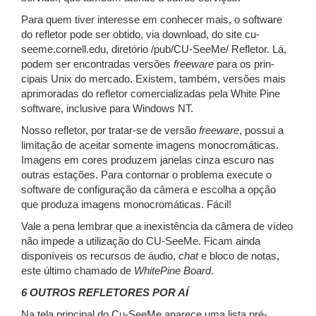
Para quem tiver interesse em conhecer mais, o software
do refletor pode ser obtido, via download, do site cu-
seeme.cornell.edu, diretório /pub/CU-SeeMe/ Refletor. Lá,
podem ser encontradas versões
freeware
para os prin-
cipais Unix do mercado. Existem, também, versões mais
aprimoradas do refletor comercializadas pela White Pine
software, inclusive para Windows NT.
Nosso refletor, por tratar-se de versão
freeware
, possui a
limitação de aceitar somente imagens monocromáticas.
Imagens em cores produzem janelas cinza escuro nas
outras estações. Para contornar o problema execute o
software de configuração da câmera e escolha a opção
que produza imagens monocromáticas. Fácil!
Vale a pena lembrar que a inexistência da câmera de vídeo
não impede a utilização do CU-SeeMe. Ficam ainda
disponíveis os recursos de áudio,
chat
e bloco de notas,
este último chamado de
WhitePine Board
.
6 OUTROS REFLETORES POR AÍ
Na tela principal do Cu-SeeMe aparece uma lista pré-