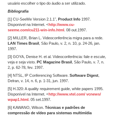
usuário escolher o tipo do áudio a ser utilizado.
Bibliografia
[1] CU-SeeMe Version 2.1.1",
Product Info
1997.
Disponível na Internet. <
http://www.cu-
seeme.com/cu211-win-info.html
. 08 out.1997.
[2] MILLER, Brian L. Videoconferência migra para a rede.
LAN Times Brasil
, São Paulo, v. 2, n. 10, p. 24-26, jan.
1997.
[3] GOYA, Denise H. et al. Videoconferência: fale e escute,
veja e seja visto.
PC Magazine Brasil
, São Paulo, v. 7, n.
2, p. 62-78, fev. 1997.
[4] NTSL, IP Conferencing Software.
Software Digest
,
Delran, v. 14, n. 6, p. 1-31, jun. 1997.
[5] H.320: A quality requirement guide, white papers 1995.
Disponível na Internet. <
http://www.vtel.com/ vcnews/
wpap1.html
. 05 set.1997.
[6] KAWANO, Wilson.
Técnicas e padrões de
compressão de vídeo para sistemas multimídia