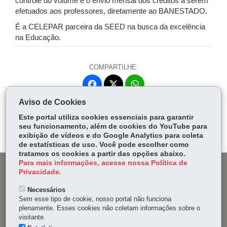
controle do volume e o envio mensal dos créditos a serem
efetuados aos professores, diretamente ao BANESTADO.
É a CELEPAR parceira da SEED na busca da excelência
na Educação.
COMPARTILHE:
Fa
W
ce
ha
Aviso de Cookies
Tw
bo
ts
Voltar
Início
Imprimir
Baixar
itt
Este portal utiliza cookies essenciais para garantir
ok
Ap
seu funcionamento, além de cookies do YouTube para
er
p
exibição de vídeos e do Google Analytics para coleta
de estatísticas de uso. Você pode escolher como
tratamos os cookies a partir das opções abaixo.
Para mais informações, acesse nossa Política de
DENUNCIE CORRUPÇÃO
Privacidade.
Necessários
OUVIDORIA
Sem esse tipo de cookie, nosso portal não funciona
plenamente. Esses cookies não coletam informações sobre o
MAPA DO SITE
visitante.