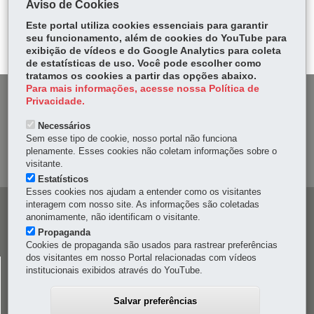
Aviso de Cookies
Tw
bo
ts
Voltar
Início
Imprimir
Baixar
itt
Este portal utiliza cookies essenciais para garantir
ok
Ap
seu funcionamento, além de cookies do YouTube para
er
p
exibição de vídeos e do Google Analytics para coleta
de estatísticas de uso. Você pode escolher como
tratamos os cookies a partir das opções abaixo.
Para mais informações, acesse nossa Política de
DENUNCIE CORRUPÇÃO
Privacidade.
Necessários
OUVIDORIA
Sem esse tipo de cookie, nosso portal não funciona
plenamente. Esses cookies não coletam informações sobre o
MAPA DO SITE
visitante.
Estatísticos
Esses cookies nos ajudam a entender como os visitantes
interagem com nosso site. As informações são coletadas
Navegação
anonimamente, não identificam o visitante.
principal
Propaganda
Cookies de propaganda são usados para rastrear preferências
dos visitantes em nosso Portal relacionadas com vídeos
CELEPAR
institucionais exibidos através do YouTube.
Rua Mateus Leme, 1561 - Bom Retiro
-
80520-174
-
Curitiba
-
PR
MAPA
Salvar preferências
41 3200-5000