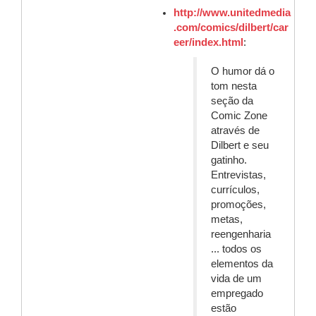
http://www.unitedmedia
.com/comics/dilbert/car
eer/index.html
:
O humor dá o
tom nesta
seção da
Comic Zone
através de
Dilbert e seu
gatinho.
Entrevistas,
currículos,
promoções,
metas,
reengenharia
... todos os
elementos da
vida de um
empregado
estão