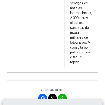
serviços de
notícias
internacionais,
2.000 obras
clássicas,
centenas de
mapas e
milhares de
fotografias. A
consulta por
palavra-chave
é fácil e
rápida.
COMPARTILHE:
Fa
W
ce
ha