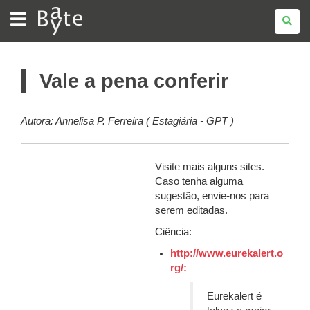
BATE
BYTE
Vale a pena conferir
Autora: Annelisa P. Ferreira ( Estagiária - GPT )
Visite mais alguns sites.
Caso tenha alguma
sugestão, envie-nos para
serem editadas.
Ciência:
http://www.eurekalert.o
rg/:
Eurekalert é