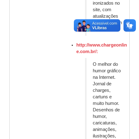
ironizados no
site, com
atualizações
semanais. Em
inglês.
http://www.chargeonlin
e.com.br/:
O melhor do
humor gráfico
na Internet.
Jornal de
charges,
cartuns e
muito humor.
Desenhos de
humor,
caricaturas,
animações,
ilustrações,