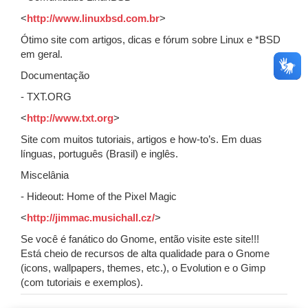
<
http://www.linuxbsd.com.br
>
Ótimo site com artigos, dicas e fórum sobre Linux e *BSD
em geral.
Documentação
- TXT.ORG
<
http://www.txt.org
>
Site com muitos tutoriais, artigos e how-to’s. Em duas
línguas, português (Brasil) e inglês.
Miscelânia
- Hideout: Home of the Pixel Magic
<
http://jimmac.musichall.cz/
>
Se você é fanático do Gnome, então visite este site!!!
Está cheio de recursos de alta qualidade para o Gnome
(icons, wallpapers, themes, etc.), o Evolution e o Gimp
(com tutoriais e exemplos).