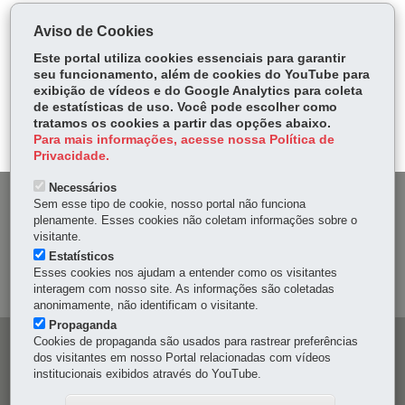
COMPARTILHE:
Aviso de Cookies
Fa
W
Este portal utiliza cookies essenciais para garantir
ce
ha
seu funcionamento, além de cookies do YouTube para
Tw
exibição de vídeos e do Google Analytics para coleta
bo
ts
Voltar
Início
Imprimir
Baixar
itt
de estatísticas de uso. Você pode escolher como
ok
Ap
tratamos os cookies a partir das opções abaixo.
er
p
Para mais informações, acesse nossa Política de
Privacidade.
Necessários
DENUNCIE CORRUPÇÃO
Sem esse tipo de cookie, nosso portal não funciona
plenamente. Esses cookies não coletam informações sobre o
visitante.
OUVIDORIA
Estatísticos
Esses cookies nos ajudam a entender como os visitantes
MAPA DO SITE
interagem com nosso site. As informações são coletadas
anonimamente, não identificam o visitante.
Propaganda
Cookies de propaganda são usados para rastrear preferências
Navegação
dos visitantes em nosso Portal relacionadas com vídeos
principal
institucionais exibidos através do YouTube.