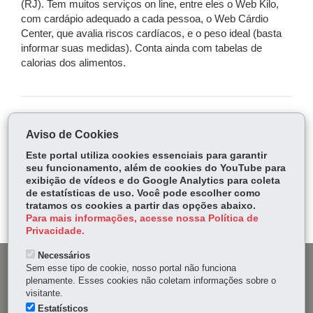
(RJ). Tem muitos serviços on line, entre eles o Web Kilo,
com cardápio adequado a cada pessoa, o Web Cárdio
Center, que avalia riscos cardíacos, e o peso ideal (basta
informar suas medidas). Conta ainda com tabelas de
calorias dos alimentos.
COMPARTILHE:
Aviso de Cookies
Fa
W
Este portal utiliza cookies essenciais para garantir
ce
ha
seu funcionamento, além de cookies do YouTube para
Tw
exibição de vídeos e do Google Analytics para coleta
bo
ts
Voltar
Início
Imprimir
Baixar
itt
de estatísticas de uso. Você pode escolher como
ok
Ap
tratamos os cookies a partir das opções abaixo.
er
p
Para mais informações, acesse nossa Política de
Privacidade.
Necessários
DENUNCIE CORRUPÇÃO
Sem esse tipo de cookie, nosso portal não funciona
plenamente. Esses cookies não coletam informações sobre o
visitante.
OUVIDORIA
Estatísticos