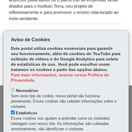
anúncios publicitários ou o patrocínio de empresas serão
doados para o Instituto Terra, seu projeto de
reflorestamento e para promover o ensino relacionado ao
meio-ambiente.
COMPARTILHE:
Aviso de Cookies
Fa
W
Este portal utiliza cookies essenciais para garantir
ce
ha
seu funcionamento, além de cookies do YouTube para
Tw
exibição de vídeos e do Google Analytics para coleta
bo
ts
Voltar
Início
Imprimir
Baixar
itt
de estatísticas de uso. Você pode escolher como
ok
Ap
tratamos os cookies a partir das opções abaixo.
er
p
Para mais informações, acesse nossa Política de
Privacidade.
Necessários
DENUNCIE CORRUPÇÃO
Sem esse tipo de cookie, nosso portal não funciona
plenamente. Esses cookies não coletam informações sobre o
visitante.
OUVIDORIA
Estatísticos
Esses cookies nos ajudam a entender como os visitantes
MAPA DO SITE
interagem com nosso site. As informações são coletadas
anonimamente, não identificam o visitante.