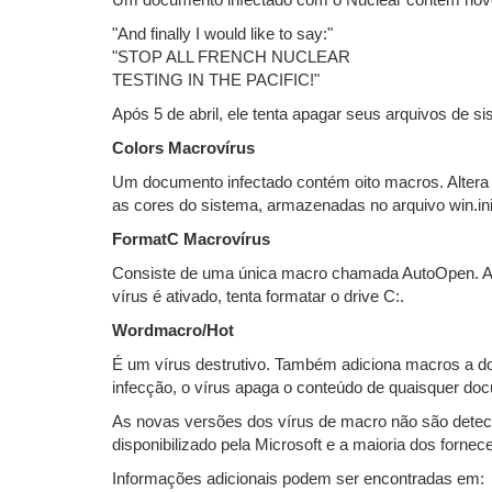
Um documento infectado com o Nuclear contém nove 
"And finally I would like to say:"
"STOP ALL FRENCH NUCLEAR
TESTING IN THE PACIFIC!"
Após 5 de abril, ele tenta apagar seus arquivos de s
Colors Macrovírus
Um documento infectado contém oito macros. Altera c
as cores do sistema, armazenadas no arquivo win.ini
FormatC Macrovírus
Consiste de uma única macro chamada AutoOpen. Abr
vírus é ativado, tenta formatar o drive C:.
Wordmacro/Hot
É um vírus destrutivo. Também adiciona macros a d
infecção, o vírus apaga o conteúdo de quaisquer do
As novas versões dos vírus de macro não são detect
disponibilizado pela Microsoft e a maioria dos forne
Informações adicionais podem ser encontradas em: