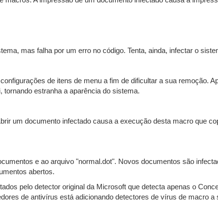
macros. A impressão de um documento infectado causa a impressão 
istema, mas falha por um erro no código. Tenta, ainda, infectar o sis
onfigurações de itens de menu a fim de dificultar a sua remoção. Ap
, tornando estranha a aparência do sistema.
ir um documento infectado causa a execução desta macro que copia 
ocumentos e ao arquivo "normal.dot". Novos documentos são infecta
cumentos abertos.
ados pelo detector original da Microsoft que detecta apenas o Conc
cedores de antivírus está adicionando detectores de vírus de macro 