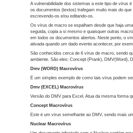
A vulnerabilidade dos sistemas a este tipo de víru
os documentos (textos) trafegam muito mais do qu
escrevendo-os e/ou editando-os.
Os vírus de macro se espalham desde que haja uma
seguida, copia a si mesmo e quaisquer outras macro
em todos os documentos abertos. Neste ponto, o vír
ativada quando um dado evento acontecer, por exemp
São conhecidos cerca de 6 vírus de macro, sendo qu
ambiente. São eles: Concept (Prank), DMV(Word), D
Dmv (WORD) Macrovírus
É um simples exemplo de como tais vírus podem ser i
Dmv (EXCEL) Macrovírus
Versão do DMV para Excel. Atua da mesma forma que
Concept Macrovírus
Este é um vírus semelhante ao DMV, sendo mais um
Nuclear Macrovírus