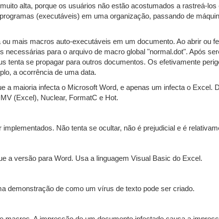
s é muito alta, porque os usuários não estão acostumados a rastreá
e programas (executáveis) em uma organização, passando de máqui
 ou mais macros auto-executáveis em um documento. Ao abrir ou fe
s necessárias para o arquivo de macro global "normal.dot". Após se
us tenta se propagar para outros documentos. Os efetivamente peri
lo, a ocorrência de uma data.
e a maioria infecta o Microsoft Word, e apenas um infecta o Excel.
MV (Excel), Nuclear, FormatC e Hot.
mplementados. Não tenta se ocultar, não é prejudicial e é relativam
 a versão para Word. Usa a linguagem Visual Basic do Excel.
a demonstração de como um vírus de texto pode ser criado.