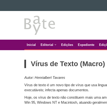
Ir para o conteúdo
BATE
Ir para a navegação
Ir para a busca
BYTE
Mapa do site
Inicial
Editorial
Edições
Expediente
Ediç
Navegação
principal
Vírus de Texto (Macro)
Autor: Henrialbert Tavares
Vírus de texto é um novo tipo de vírus que usa lingu
executáveis; infecta apenas documentos.
Hoje, os vírus de texto não constituem mais uma am
Win 95, Windows NT e Macintosh, atuando geralment