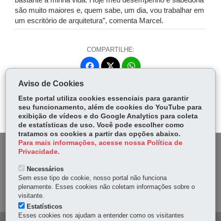
bastante a minha vida. Hoje meu desempenho e sabedoria
são muito maiores e, quem sabe, um dia, vou trabalhar em
um escritório de arquitetura”, comenta Marcel.
COMPARTILHE:
Fa
W
ce
ha
Aviso de Cookies
Tw
bo
ts
Voltar
Início
Imprimir
Baixar
itt
Este portal utiliza cookies essenciais para garantir
ok
Ap
seu funcionamento, além de cookies do YouTube para
er
p
exibição de vídeos e do Google Analytics para coleta
de estatísticas de uso. Você pode escolher como
tratamos os cookies a partir das opções abaixo.
Para mais informações, acesse nossa Política de
DENUNCIE CORRUPÇÃO
Privacidade.
Necessários
OUVIDORIA
Sem esse tipo de cookie, nosso portal não funciona
plenamente. Esses cookies não coletam informações sobre o
MAPA DO SITE
visitante.
Estatísticos
Esses cookies nos ajudam a entender como os visitantes