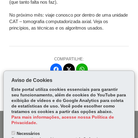
(que tanto falta nos faz).
No próximo mês: viaje conosco por dentro de uma unidade
CAT – tomografia computadorizada axial. Veja os
princípios, as técnicas e os algoritmos usados.
COMPARTILHE:
Fa
W
ce
ha
Aviso de Cookies
Tw
bo
ts
Voltar
Início
Imprimir
Baixar
itt
Este portal utiliza cookies essenciais para garantir
ok
Ap
seu funcionamento, além de cookies do YouTube para
er
p
exibição de vídeos e do Google Analytics para coleta
de estatísticas de uso. Você pode escolher como
tratamos os cookies a partir das opções abaixo.
Para mais informações, acesse nossa Política de
DENUNCIE CORRUPÇÃO
Privacidade.
Necessários
OUVIDORIA