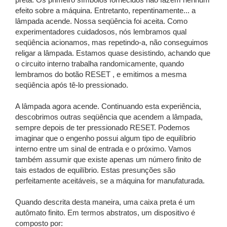
preta. Os primeiro símbolos fornecidos não fazem nenhum
efeito sobre a máquina. Entretanto, repentinamente... a
lâmpada acende. Nossa seqüência foi aceita. Como
experimentadores cuidadosos, nós lembramos qual
seqüência acionamos, mas repetindo-a, não conseguimos
religar a lâmpada. Estamos quase desistindo, achando que
o circuito interno trabalha randomicamente, quando
lembramos do botão RESET , e emitimos a mesma
seqüência após tê-lo pressionado.
A lâmpada agora acende. Continuando esta experiência,
descobrimos outras seqüência que acendem a lâmpada,
sempre depois de ter pressionado RESET. Podemos
imaginar que o engenho possui algum tipo de equilíbrio
interno entre um sinal de entrada e o próximo. Vamos
também assumir que existe apenas um número finito de
tais estados de equilíbrio. Estas presunções são
perfeitamente aceitáveis, se a máquina for manufaturada.
Quando descrita desta maneira, uma caixa preta é um
autômato finito. Em termos abstratos, um dispositivo é
composto por: