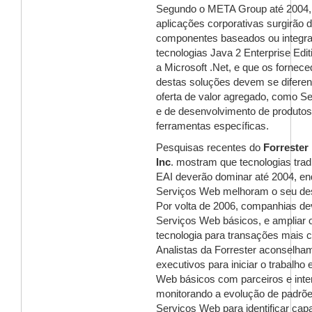
Segundo o META Group até 2004,
aplicações corporativas surgirão 
componentes baseados ou integr
tecnologias Java 2 Enterprise Edit
a Microsoft .Net, e que os fornec
destas soluções devem se diferen
oferta de valor agregado, como S
e de desenvolvimento de produtos
ferramentas específicas.
Pesquisas recentes do
Forrester
Inc
. mostram que tecnologias trad
EAI deverão dominar até 2004, en
Serviços Web melhoram o seu d
Por volta de 2006, companhias d
Serviços Web básicos, e ampliar 
tecnologia para transações mais 
Analistas da Forrester aconselha
executivos para iniciar o trabalho
Web básicos com parceiros e int
monitorando a evolução de padrõ
Serviços Web para identificar cap