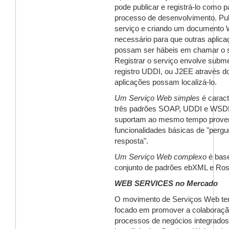
pode publicar e registrá-lo como 
processo de desenvolvimento. Pu
serviço e criando um documento
necessário para que outras aplic
possam ser hábeis em chamar o s
Registrar o serviço envolve subm
registro UDDI, ou J2EE através do
aplicações possam localizá-lo.
Um Serviço Web simples
é caract
três padrões SOAP, UDDI e WSDL
suportam ao mesmo tempo prove
funcionalidades básicas de "pergu
resposta".
Um Serviço Web complexo
é bas
conjunto de padrões ebXML e Ros
WEB SERVICES no Mercado
O movimento de Serviços Web te
focado em promover a colaboraçã
processos de negócios integrados