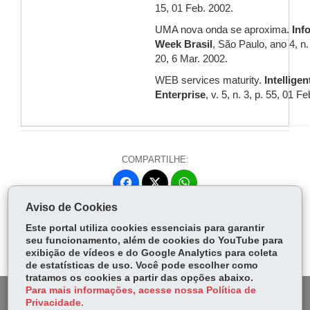
15, 01 Feb. 2002.
UMA nova onda se aproxima.
Inf
Week Brasil
, São Paulo, ano 4, n.
20, 6 Mar. 2002.
WEB services maturity.
Intelligen
Enterprise
, v. 5, n. 3, p. 55, 01 F
COMPARTILHE:
Fa
W
ce
ha
Aviso de Cookies
Tw
bo
ts
Voltar
Início
Imprimir
Baixar
itt
Este portal utiliza cookies essenciais para garantir
ok
Ap
seu funcionamento, além de cookies do YouTube para
er
p
exibição de vídeos e do Google Analytics para coleta
de estatísticas de uso. Você pode escolher como
tratamos os cookies a partir das opções abaixo.
Para mais informações, acesse nossa Política de
DENUNCIE CORRUPÇÃO
Privacidade.