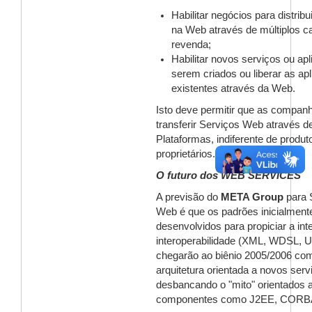
Habilitar negócios para distribu
na Web através de múltiplos c
revenda;
Habilitar novos serviços ou ap
serem criados ou liberar as ap
existentes através da Web.
Isto deve permitir que as compa
transferir Serviços Web através de
Plataformas, indiferente de produt
proprietários.
O futuro dos WEB SERVICES
A previsão do
META Group
para 
Web é que os padrões inicialment
desenvolvidos para propiciar a int
interoperabilidade (XML, WDSL, U
chegarão ao biênio 2005/2006 com
arquitetura orientada a novos serv
desbancando o "mito" orientados 
componentes como J2EE, CORB