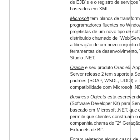
de EJB´s e o registro de serviço
baseados em XML.
Microsoft
tem planos de transform
programadores fluentes no Wind
projetistas de um novo tipo de sof
distribuído chamado de "Web Ser
a liberação de um novo conjunto 
ferramentas de desenvolvimento, 
Studio .NET.
Oracle
e seu produto Oracle9i Appl
Server release 2 tem suporte a S
padrões (SOAP, WSDL, UDDI) e
compatibilidade com Microsoft .N
Business Objects
está escreven
(Software Developer Kit) para Se
baseado em Microsoft .NET, que 
permitir que clientes construam o
companhia chama de "2ª Geração
Extranets de BI".
Foram relatados alguns casos de i