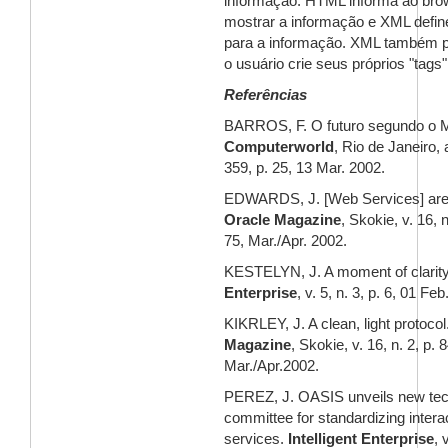
informação. HTML informa ao br
mostrar a informação e XML defin
para a informação. XML também p
o usuário crie seus próprios "tags"
Referências
BARROS, F. O futuro segundo o 
Computerworld
, Rio de Janeiro, 
359, p. 25, 13 Mar. 2002.
EDWARDS, J. [Web Services] are 
Oracle Magazine
, Skokie, v. 16, n
75, Mar./Apr. 2002.
KESTELYN, J. A moment of clarity
Enterprise
, v. 5, n. 3, p. 6, 01 Fe
KIKRLEY, J. A clean, light protocol
Magazine
, Skokie, v. 16, n. 2, p. 
Mar./Apr.2002.
PEREZ, J. OASIS unveils new tec
committee for standardizing intera
services.
Intelligent Enterprise
, 