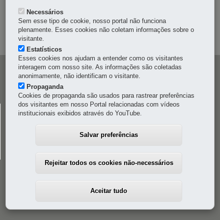
Necessários
OUVIDORIA
Sem esse tipo de cookie, nosso portal não funciona
plenamente. Esses cookies não coletam informações sobre o
MAPA DO SITE
visitante.
Estatísticos
Esses cookies nos ajudam a entender como os visitantes
interagem com nosso site. As informações são coletadas
Navegação
anonimamente, não identificam o visitante.
principal
Propaganda
Cookies de propaganda são usados para rastrear preferências
dos visitantes em nosso Portal relacionadas com vídeos
CELEPAR
institucionais exibidos através do YouTube.
Rua Mateus Leme, 1561 - Bom Retiro
-
80520-174
-
Curitiba
-
PR
MAPA
Salvar preferências
41 3200-5000
Rejeitar todos os cookies não-necessários
Aceitar tudo