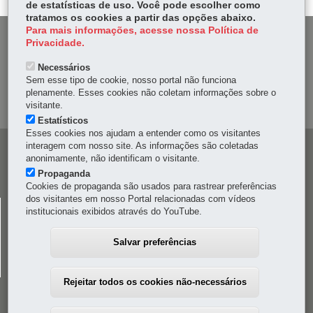
de estatísticas de uso. Você pode escolher como
tratamos os cookies a partir das opções abaixo.
Para mais informações, acesse nossa Política de
DENUNCIE CORRUPÇÃO
Privacidade.
Necessários
OUVIDORIA
Sem esse tipo de cookie, nosso portal não funciona
plenamente. Esses cookies não coletam informações sobre o
MAPA DO SITE
visitante.
Estatísticos
Esses cookies nos ajudam a entender como os visitantes
interagem com nosso site. As informações são coletadas
Navegação
anonimamente, não identificam o visitante.
principal
Propaganda
Cookies de propaganda são usados para rastrear preferências
dos visitantes em nosso Portal relacionadas com vídeos
CELEPAR
institucionais exibidos através do YouTube.
Rua Mateus Leme, 1561 - Bom Retiro
-
80520-174
-
Curitiba
-
PR
MAPA
Salvar preferências
41 3200-5000
Rejeitar todos os cookies não-necessários