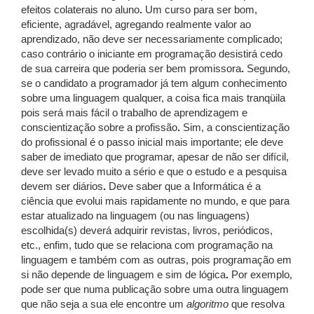
efeitos colaterais no aluno
.
Um curso para ser bom,
eficiente, agradável, agregando realmente valor ao
aprendizado, não deve ser necessariamente complicado;
caso contrário o iniciante em programação desistirá cedo
de sua carreira que poderia ser bem promissora
.
Segundo,
se o candidato a programador já tem algum conhecimento
sobre uma linguagem qualquer, a coisa fica mais tranqüila
pois será mais fácil o trabalho de aprendizagem e
conscientização sobre a profissão
.
Sim, a conscientização
do profissional é o passo inicial mais importante; ele deve
saber de imediato que programar, apesar de não ser difícil,
deve ser levado muito a sério e que o estudo e a pesquisa
devem ser diários
.
Deve saber que a Informática é a
ciência que evolui mais rapidamente no mundo, e que para
estar atualizado na linguagem (ou nas linguagens)
escolhida(s) deverá adquirir revistas, livros, periódicos,
etc., enfim, tudo que se relaciona com programação na
linguagem e também com as outras, pois programação em
si não depende de linguagem e sim de lógica
.
Por exemplo,
pode ser que numa publicação sobre uma outra linguagem
que não seja a sua ele encontre um
algoritmo
que resolva