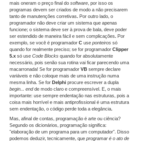
mais oneram o preço final do
software
, por isso os
programas devem ser criados de modo a não precisarem
tanto de manutenções
corretivas
.
Por outro lado, o
programador não deve criar um sistema que apenas
funcione; o sistema deve ser à prova de bala, deve poder
ser estendido de maneira fácil e sem complicações
.
Por
exemplo, se você é programador
C
use
ponteiros
só
quando for realmente preciso; se for programador
Clipper
5.x
só use
Code Blocks
quando for absolutamente
necessário, pois senão sua rotina vai ficar parecendo uma
macarronada! Se for programador
VB
sempre declare
variáveis e não coloque mais de uma instrução numa
mesma linha. Se for
Delphi
procure escrever a dupla
begin... end
de modo claro e compreensível. E, o mais
importante: use sempre endentação nas estruturas, pois a
coisa mais horrível e mais antiprofissional é uma estrutura
sem endentação, o código perde toda a elegância
.
Mas, afinal de contas, programação é arte ou ciência?
Segundo os dicionários, programação significa:
"elaboração de um programa para um computador". Disso
podemos deduzir, tecnicamente, que
programar é o ato de