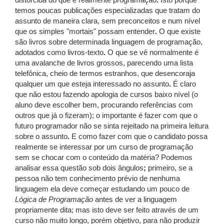
distorcida do que é realmente programação
.
Isto porque
temos poucas publicações especializadas que tratam do
assunto de maneira clara, sem preconceitos e num nível
que os simples "mortais" possam entender
.
O que existe
são livros sobre determinada linguagem de programação,
adotados como livros-texto
.
O que se vê normalmente é
uma avalanche de livros grossos, parecendo uma lista
telefônica, cheio de termos estranhos, que desencoraja
qualquer um que esteja interessado no assunto
.
É claro
que não estou fazendo apologia de cursos baixo nível (o
aluno deve escolher bem, procurando referências com
outros que já o fizeram); o importante é fazer com que o
futuro programador não se sinta rejeitado na primeira leitura
sobre o assunto
.
E como fazer com que o candidato possa
realmente se interessar por um curso de programação
sem se chocar com o conteúdo da matéria? Podemos
analisar essa questão sob dois ângulos
;
primeiro, se a
pessoa não tem conhecimento prévio de nenhuma
linguagem ela deve começar estudando um pouco de
Lógica
de
Programação
antes de ver a linguagem
propriamente dita; mas isto deve ser feito através de um
curso não muito longo, porém objetivo, para não produzir