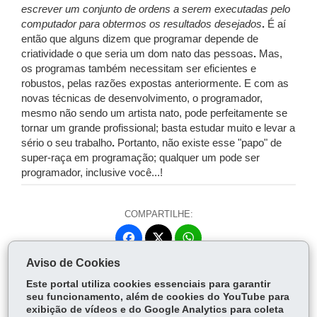
escrever um conjunto de ordens a serem executadas pelo
computador para
obtermos os resultados desejados
.
É aí
então que alguns dizem que programar depende de
criatividade o que seria um dom nato das pessoas
.
Mas,
os programas também necessitam ser eficientes e
robustos, pelas razões expostas anteriormente. E com as
novas técnicas de desenvolvimento, o programador,
mesmo não sendo um artista nato, pode perfeitamente se
tornar um grande profissional; basta estudar muito e levar a
sério o seu trabalho
.
Portanto, não existe esse "papo" de
super-raça em programação; qualquer um pode ser
programador, inclusive você...!
COMPARTILHE:
Fa
W
ce
ha
Aviso de Cookies
Tw
bo
ts
Voltar
Início
Imprimir
Baixar
itt
Este portal utiliza cookies essenciais para garantir
ok
Ap
seu funcionamento, além de cookies do YouTube para
er
p
exibição de vídeos e do Google Analytics para coleta