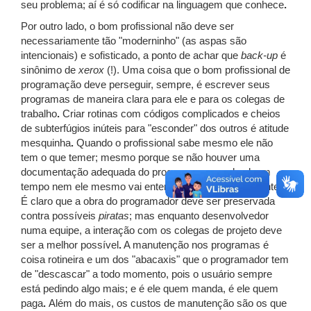
seu problema; aí é só codificar na linguagem que conhece
.
Por outro lado, o bom profissional não deve ser
necessariamente tão "moderninho" (as aspas são
intencionais) e sofisticado,
a ponto de achar que
back-up
é
sinônimo de
xerox
(!). Uma coisa que o bom profissional de
programação deve perseguir, sempre, é escrever seus
programas de maneira clara para ele e para os colegas de
trabalho
.
Criar rotinas com códigos complicados e cheios
de subterfúgios inúteis para "esconder" dos outros é atitude
mesquinha
.
Quando o profissional sabe mesmo ele não
tem o que temer; mesmo porque se não houver uma
documentação adequada do programa, passado algum
tempo nem ele mesmo vai entender o que escreveu antes
.
É claro que a obra do programador deve ser preservada
contra possíveis
piratas
; mas enquanto desenvolvedor
numa equipe, a interação com os colegas de projeto deve
ser a melhor possível
.
A manutenção nos programas é
coisa rotineira e um dos "abacaxis" que o programador tem
de "descascar" a todo momento, pois o usuário sempre
está pedindo algo mais; e é ele quem manda, é ele quem
paga
.
Além do mais, os custos de manutenção são os que