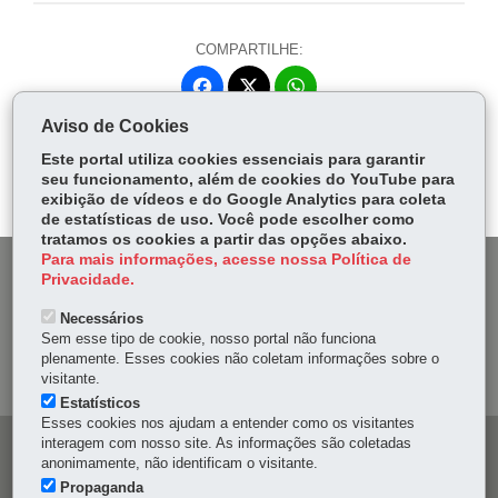
COMPARTILHE:
Fa
W
ce
ha
Aviso de Cookies
Tw
bo
ts
Voltar
Início
Imprimir
Baixar
itt
Este portal utiliza cookies essenciais para garantir
ok
Ap
seu funcionamento, além de cookies do YouTube para
er
p
exibição de vídeos e do Google Analytics para coleta
de estatísticas de uso. Você pode escolher como
tratamos os cookies a partir das opções abaixo.
Para mais informações, acesse nossa Política de
DENUNCIE CORRUPÇÃO
Privacidade.
Necessários
OUVIDORIA
Sem esse tipo de cookie, nosso portal não funciona
plenamente. Esses cookies não coletam informações sobre o
MAPA DO SITE
visitante.
Estatísticos
Esses cookies nos ajudam a entender como os visitantes
interagem com nosso site. As informações são coletadas
Navegação
anonimamente, não identificam o visitante.
principal
Propaganda