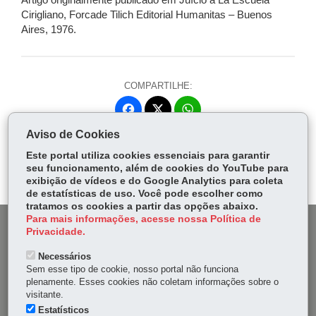
Artigo originalmente publicado em Juício a La Escuela
Cirigliano, Forcade Tilich Editorial Humanitas – Buenos
Aires, 1976.
COMPARTILHE:
Fa
W
ce
ha
Aviso de Cookies
Tw
bo
ts
Voltar
Início
Imprimir
Baixar
itt
Este portal utiliza cookies essenciais para garantir
ok
Ap
seu funcionamento, além de cookies do YouTube para
er
p
exibição de vídeos e do Google Analytics para coleta
de estatísticas de uso. Você pode escolher como
tratamos os cookies a partir das opções abaixo.
Para mais informações, acesse nossa Política de
DENUNCIE CORRUPÇÃO
Privacidade.
Necessários
OUVIDORIA
Sem esse tipo de cookie, nosso portal não funciona
plenamente. Esses cookies não coletam informações sobre o
MAPA DO SITE
visitante.
Estatísticos