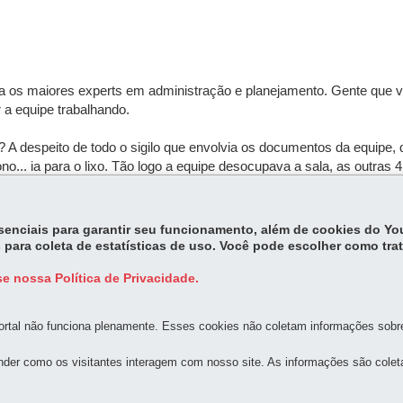
 os maiores experts em administração e planejamento. Gente que va
 a equipe trabalhando.
 A despeito de todo o sigilo que envolvia os documentos da equipe, 
... ia para o lixo. Tão logo a equipe desocupava a sala, as outras 
Acho que até hoje eles não se conformam em ter tirado o último lugar.
essenciais para garantir seu funcionamento, além de cookies do Y
 para coleta de estatísticas de uso. Você pode escolher como tra
e nossa Política de Privacidade.
rtal não funciona plenamente. Esses cookies não coletam informações sobre 
der como os visitantes interagem com nosso site. As informações são cole
MAPA D