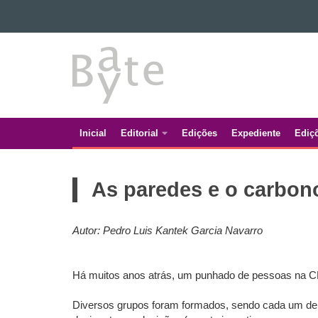
Ir para o conteúdo
BATE
Ir para a navegação
Ir para a busca
BYTE
Mapa do site
Inicial
Editorial
Edições
Expediente
Ediç
Navegação
principal
As paredes e o carbon
Autor: Pedro Luis Kantek Garcia Navarro
Há muitos anos atrás, um punhado de pessoas na CE
Diversos grupos foram formados, sendo cada um del