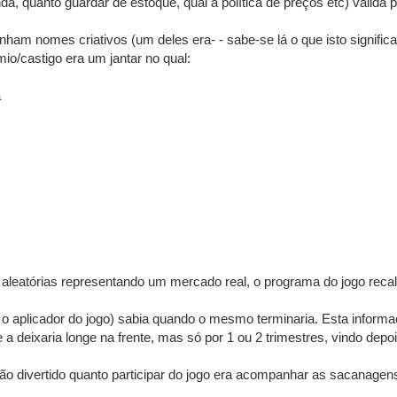
, quanto guardar de estoque, qual a política de preços etc) válida p
 tinham nomes criativos (um deles era- - sabe-se lá o que isto si
io/castigo era um jantar no qual:
a
 aleatórias representando um mercado real, o programa do jogo reca
o aplicador do jogo) sabia quando o mesmo terminaria. Esta informaçã
 a deixaria longe na frente, mas só por 1 ou 2 trimestres, vindo dep
 tão divertido quanto participar do jogo era acompanhar as sacanage