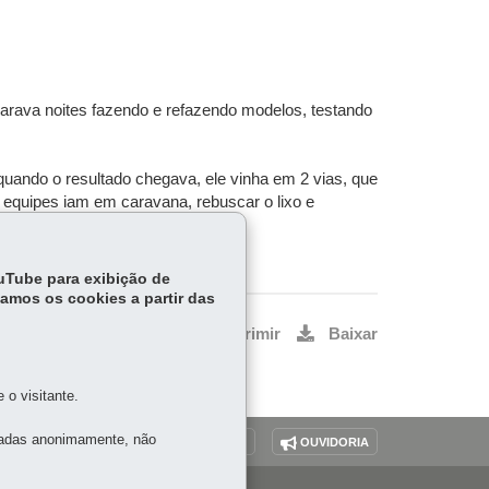
rava noites fazendo e refazendo modelos, testando
quando o resultado chegava, ele vinha em 2 vias, que
4 equipes iam em caravana, rebuscar o lixo e
ouTube para exibição de
tamos os cookies a partir das
Voltar
Início
Imprimir
Baixar
o visitante.
tadas anonimamente, não
O SITE
DENUNCIE CORRUPÇÃO
OUVIDORIA