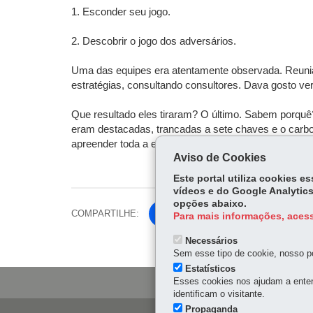
1. Esconder seu jogo.
2. Descobrir o jogo dos adversários.
Uma das equipes era atentamente observada. Reunia
estratégias, consultando consultores. Dava gosto ver
Que resultado eles tiraram? O último. Sabem porquê?
eram destacadas, trancadas a sete chaves e o carbono
apreender toda a estratégia da equipe de "experts". 
Aviso de Cookies
Este portal utiliza cookies 
vídeos e do Google Analytics
opções abaixo.
COMPARTILHE:
Fa
Para mais informações, acess
ce
Tw
Necessários
bo
Sem esse tipo de cookie, nosso po
itt
ok
Estatísticos
er
Esses cookies nos ajudam a enten
identificam o visitante.
Propaganda