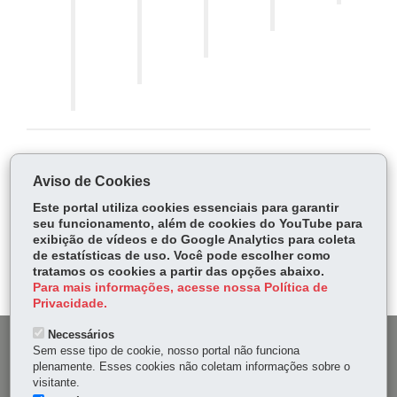
COMPARTILHE:
Aviso de Cookies
Fa
W
Este portal utiliza cookies essenciais para garantir
ce
ha
seu funcionamento, além de cookies do YouTube para
Tw
bo
ts
exibição de vídeos e do Google Analytics para coleta
Voltar
Início
Imprimir
Baixar
itt
de estatísticas de uso. Você pode escolher como
ok
Ap
er
tratamos os cookies a partir das opções abaixo.
p
Para mais informações, acesse nossa Política de
Privacidade.
Necessários
DENUNCIE CORRUPÇÃO
Sem esse tipo de cookie, nosso portal não funciona
plenamente. Esses cookies não coletam informações sobre o
visitante.
OUVIDORIA