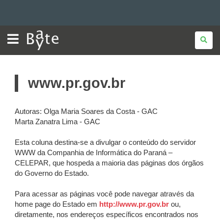
BATE
Ir
BYTE
para
Ir
para
Ir
o
www.pr.gov.br
conteúdo
Mapa
para
a
navegação
do
a
Autoras: Olga Maria Soares da Costa - GAC
Marta Zanatra Lima - GAC
busca
site
Esta coluna destina-se a divulgar o conteúdo do servidor
WWW da Companhia de Informática do Paraná –
CELEPAR, que hospeda a maioria das páginas dos órgãos
do Governo do Estado.
Para acessar as páginas você pode navegar através da
home page do Estado em
http://www.pr.gov.br
ou,
diretamente, nos endereços específicos encontrados nos