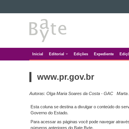
Ir para o conteúdo
BATE
Ir para a navegação
Ir para a busca
BYTE
Mapa do site
Inicial
Editorial
Edições
Expediente
Ediç
Navegação
principal
www.pr.gov.br
Autoras
:
Olga Maria Soares da Costa - GAC
Marta
Esta coluna se destina a divulgar o conteúdo do 
Governo do Estado.
Para acessar as páginas você pode navegar atrav
números anteriores do Bate Byte.