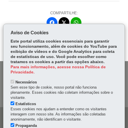
COMPARTILHE:
Fa
W
ce
ha
Aviso de Cookies
Tw
bo
ts
Voltar
Início
Imprimir
Baixar
itt
Este portal utiliza cookies essenciais para garantir
ok
Ap
seu funcionamento, além de cookies do YouTube para
er
p
exibição de vídeos e do Google Analytics para coleta
de estatísticas de uso. Você pode escolher como
tratamos os cookies a partir das opções abaixo.
Para mais informações, acesse nossa Política de
DENUNCIE CORRUPÇÃO
Privacidade.
Necessários
OUVIDORIA
Sem esse tipo de cookie, nosso portal não funciona
plenamente. Esses cookies não coletam informações sobre o
MAPA DO SITE
visitante.
Estatísticos
Esses cookies nos ajudam a entender como os visitantes
interagem com nosso site. As informações são coletadas
Navegação
anonimamente, não identificam o visitante.
principal
Propaganda