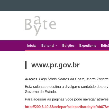
Ir para o conteúdo
BATE
Ir para a navegação
Ir para a busca
BYTE
Mapa do site
Inicial
Editorial
Edições
Expediente
Ediç
Navegação
principal
www.pr.gov.br
Autoras: Olga Maria Soares da Costa, Marta Zanatta
Esta coluna se destina a divulgar o conteúdo do s
Governo do Estado.
Para acessar as páginas você pode navegar atrav
http://200.6.40.33/celepar/celepar/batebyte/bb67