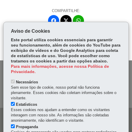
COMPARTILHE:
Fa
W
ce
ha
Aviso de Cookies
Tw
bo
ts
Voltar
Início
Imprimir
Baixar
itt
Este portal utiliza cookies essenciais para garantir
ok
Ap
seu funcionamento, além de cookies do YouTube para
er
p
exibição de vídeos e do Google Analytics para coleta
de estatísticas de uso. Você pode escolher como
tratamos os cookies a partir das opções abaixo.
Para mais informações, acesse nossa Política de
DENUNCIE CORRUPÇÃO
Privacidade.
Necessários
OUVIDORIA
Sem esse tipo de cookie, nosso portal não funciona
plenamente. Esses cookies não coletam informações sobre o
MAPA DO SITE
visitante.
Estatísticos
Esses cookies nos ajudam a entender como os visitantes
interagem com nosso site. As informações são coletadas
Navegação
anonimamente, não identificam o visitante.
principal
Propaganda