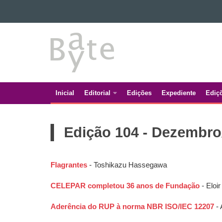
Ir para o conteúdo
BATE
Ir para a navegação
Ir para a busca
BYTE
Mapa do site
Inicial
Editorial
Edições
Expediente
Ediç
Navegação
principal
Edição 104 - Dezembro
Flagrantes
- Toshikazu Hassegawa
CELEPAR completou 36 anos de Fundação
- Eloi
Aderência do RUP à norma NBR ISO/IEC 12207
- 