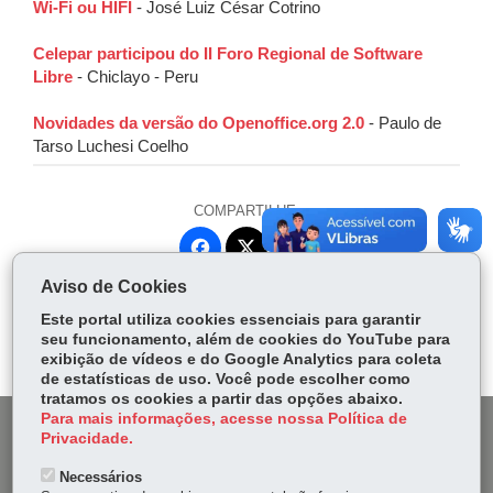
Wi-Fi ou HIFI
- José Luiz César Cotrino
Celepar participou do II Foro Regional de Software
Libre
- Chiclayo - Peru
Novidades da versão do Openoffice.org 2.0
- Paulo de
Tarso Luchesi Coelho
COMPARTILHE:
Fa
W
ce
ha
Aviso de Cookies
Tw
bo
ts
Voltar
Início
Imprimir
Baixar
itt
Este portal utiliza cookies essenciais para garantir
ok
Ap
seu funcionamento, além de cookies do YouTube para
er
p
exibição de vídeos e do Google Analytics para coleta
de estatísticas de uso. Você pode escolher como
tratamos os cookies a partir das opções abaixo.
Para mais informações, acesse nossa Política de
DENUNCIE CORRUPÇÃO
Privacidade.
Necessários
OUVIDORIA