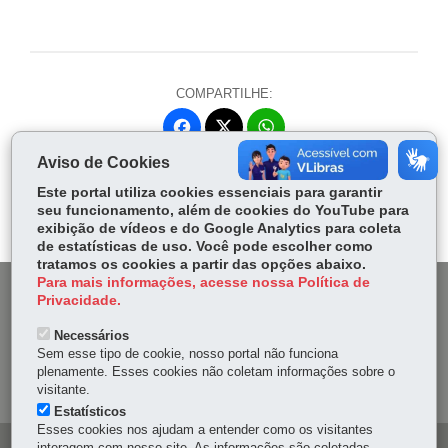
COMPARTILHE:
Fa
W
ce
ha
Aviso de Cookies
Tw
bo
ts
Voltar
Início
Imprimir
Baixar
itt
Este portal utiliza cookies essenciais para garantir
ok
Ap
seu funcionamento, além de cookies do YouTube para
er
p
exibição de vídeos e do Google Analytics para coleta
de estatísticas de uso. Você pode escolher como
tratamos os cookies a partir das opções abaixo.
Para mais informações, acesse nossa Política de
DENUNCIE CORRUPÇÃO
Privacidade.
Necessários
OUVIDORIA
Sem esse tipo de cookie, nosso portal não funciona
plenamente. Esses cookies não coletam informações sobre o
MAPA DO SITE
visitante.
Estatísticos
Esses cookies nos ajudam a entender como os visitantes
interagem com nosso site. As informações são coletadas