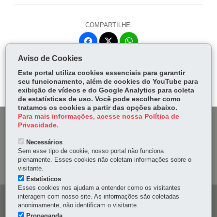
COMPARTILHE:
Fa
W
ce
ha
Aviso de Cookies
Tw
bo
ts
Voltar
Início
Imprimir
Baixar
itt
Este portal utiliza cookies essenciais para garantir
ok
Ap
seu funcionamento, além de cookies do YouTube para
er
p
exibição de vídeos e do Google Analytics para coleta
de estatísticas de uso. Você pode escolher como
tratamos os cookies a partir das opções abaixo.
Para mais informações, acesse nossa Política de
DENUNCIE CORRUPÇÃO
Privacidade.
Necessários
OUVIDORIA
Sem esse tipo de cookie, nosso portal não funciona
plenamente. Esses cookies não coletam informações sobre o
MAPA DO SITE
visitante.
Estatísticos
Esses cookies nos ajudam a entender como os visitantes
interagem com nosso site. As informações são coletadas
Navegação
anonimamente, não identificam o visitante.
Propaganda