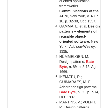
oriented application
frameworks.
Communications of the
ACM
, New York, v. 40, n.
10, p. 32-38, Oct. 1997.
GAMMA, E. et al.
Design
patterns – elements of
reusable object-
oriented software
. New
York : Addison-Wesley,
1995.
HÜMMELGEN, M.
Design patterns.
Bate
Byte
, n. 89, p. 8-13, Ago.
1999.
IKEMATU, R.;
GUIMARÃES, M. F.
Adapter design patterns.
Bate Byte
, n. 69, p. 7-14,
Out. 1997.
MARTINS, V.; VOLPI L
M. Design patterns