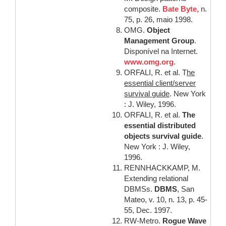
composite.
Bate Byte,
n.
75, p. 26, maio 1998.
OMG.
Object
Management Group
.
Disponível na Internet.
www.omg.org
.
ORFALI, R. et al. T
he
essential client/server
survival guide
. New York
: J. Wiley, 1996.
ORFALI, R. et al.
The
essential distributed
objects survival guide
.
New York : J. Wiley,
1996.
RENNHACKKAMP, M.
Extending relational
DBMSs.
DBMS
, San
Mateo, v. 10, n. 13, p. 45-
55, Dec. 1997.
RW-Metro.
Rogue Wave