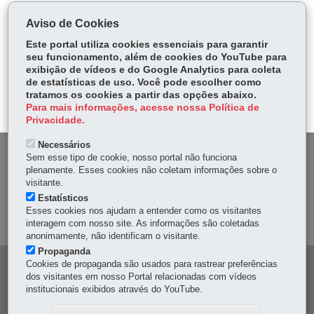
COMPARTILHE:
Aviso de Cookies
Fa
W
Este portal utiliza cookies essenciais para garantir
ce
ha
seu funcionamento, além de cookies do YouTube para
Tw
exibição de vídeos e do Google Analytics para coleta
bo
ts
Voltar
Início
Imprimir
Baixar
itt
de estatísticas de uso. Você pode escolher como
ok
Ap
tratamos os cookies a partir das opções abaixo.
er
p
Para mais informações, acesse nossa Política de
Privacidade.
Necessários
DENUNCIE CORRUPÇÃO
Sem esse tipo de cookie, nosso portal não funciona
plenamente. Esses cookies não coletam informações sobre o
visitante.
OUVIDORIA
Estatísticos
Esses cookies nos ajudam a entender como os visitantes
MAPA DO SITE
interagem com nosso site. As informações são coletadas
anonimamente, não identificam o visitante.
Propaganda
Cookies de propaganda são usados para rastrear preferências
Navegação
dos visitantes em nosso Portal relacionadas com vídeos
principal
institucionais exibidos através do YouTube.