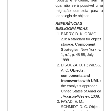
robusta e eficiente, sem a
qual não será possível uma
migração completa para a
tecnologia de objetos.
REFERÊNCIAS
BIBLIOGRÁFICAS
BARRY, D. K. ODMG
2.0: a standard for object
storage.
Component
Strategie
s
, New York, v.
1, n.1, p. 48-55, July
1998.
D’SOUZA, D. F.; WILSS,
A. C.
Objects,
components and
frameworks with UML
:
the catalysis approach.
United States of America
: Addison-Wesley, 1998.
FAYAD, E. M.;
SCHMIDT, D. C. Object-