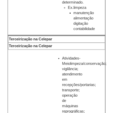
determinado.
Ex.limpeza
manutenção
alimentação
digitação
contabilidade
Terceirização na Celepar
Terceirização na Celepar
Atividades-
Meiolimpeza/conservação;
vigilância;
atendimento
em
recepções/portarias;
transporte;
operação
de
máquinas
reprográficas;