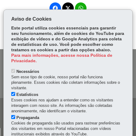
Fa
W
ce
ha
Aviso de Cookies
Tw
bo
ts
Voltar
Início
Imprimir
Baixar
itt
Este portal utiliza cookies essenciais para garantir
ok
Ap
seu funcionamento, além de cookies do YouTube para
er
p
exibição de vídeos e do Google Analytics para coleta
de estatísticas de uso. Você pode escolher como
tratamos os cookies a partir das opções abaixo.
Para mais informações, acesse nossa Política de
DENUNCIE CORRUPÇÃO
Privacidade.
Necessários
OUVIDORIA
Sem esse tipo de cookie, nosso portal não funciona
plenamente. Esses cookies não coletam informações sobre o
MAPA DO SITE
visitante.
Estatísticos
Esses cookies nos ajudam a entender como os visitantes
interagem com nosso site. As informações são coletadas
Navegação
anonimamente, não identificam o visitante.
principal
Propaganda
Cookies de propaganda são usados para rastrear preferências
dos visitantes em nosso Portal relacionadas com vídeos
CELEPAR
institucionais exibidos através do YouTube.