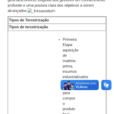
gera desconforto, exigindo dos gestores um conhecimento
profundo e uma postura clara dos objetivos a serem
alcançados.
Tipos de Terceirização
Tipos de terceirização
Primeira
Etapa
aquisição
de
matéria-
prima,
insumos
industrializados
e
serviços
para
compor
o
produto