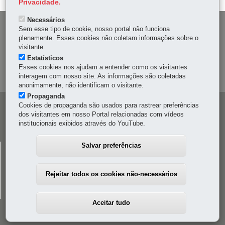
Privacidade.
Necessários
DENUNCIE CORRUPÇÃO
Sem esse tipo de cookie, nosso portal não funciona
plenamente. Esses cookies não coletam informações sobre o
visitante.
OUVIDORIA
Estatísticos
Esses cookies nos ajudam a entender como os visitantes
MAPA DO SITE
interagem com nosso site. As informações são coletadas
anonimamente, não identificam o visitante.
Propaganda
Cookies de propaganda são usados para rastrear preferências
Navegação
dos visitantes em nosso Portal relacionadas com vídeos
principal
institucionais exibidos através do YouTube.
Salvar preferências
CELEPAR
Rua Mateus Leme, 1561 - Bom Retiro
-
80520-174
-
Curitiba
-
PR
MAPA
Rejeitar todos os cookies não-necessários
41 3200-5000
Aceitar tudo