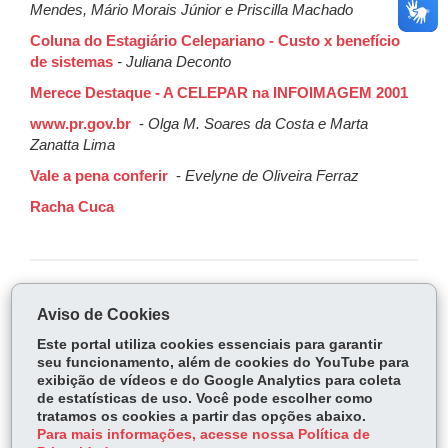
Mendes, Mário Morais Júnior e Priscilla Machado
Coluna do Estagiário Celepariano - Custo x benefício
de sistemas
-
Juliana Deconto
Merece Destaque - A CELEPAR na INFOIMAGEM 2001
www.pr.gov.br
-
Olga M. Soares da Costa e Marta
Zanatta Lima
Vale a pena conferir
-
Evelyne de Oliveira Ferraz
Racha Cuca
COMPARTILHE:
Aviso de Cookies
Fa
W
Este portal utiliza cookies essenciais para garantir
ce
ha
seu funcionamento, além de cookies do YouTube para
Tw
exibição de vídeos e do Google Analytics para coleta
bo
ts
Voltar
Início
Imprimir
Baixar
itt
de estatísticas de uso. Você pode escolher como
ok
Ap
tratamos os cookies a partir das opções abaixo.
er
p
Para mais informações, acesse nossa Política de