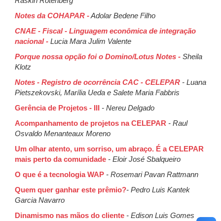
Raskin Rotenberg
Notes da COHAPAR -
Adolar Bedene Filho
CNAE - Fiscal - Linguagem econômica de integração
nacional -
Lucia Mara Julim Valente
Porque nossa opção foi o Domino/Lotus Notes -
Sheila
Klotz
Notes - Registro de ocorrência CAC - CELEPAR
- Luana
Pietszekovski, Marília Ueda e Salete Maria Fabbris
Gerência de Projetos - III
- Nereu Delgado
Acompanhamento de projetos na CELEPAR
- Raul
Osvaldo Menanteaux Moreno
Um olhar atento, um sorriso, um abraço. É a CELEPAR
mais perto da comunidade
- Eloir José Sbalqueiro
O que é a tecnologia WAP
- Rosemari Pavan Rattmann
Quem quer ganhar este prêmio?
- Pedro Luis Kantek
Garcia Navarro
Dinamismo nas mãos do cliente
- Edison Luis Gomes