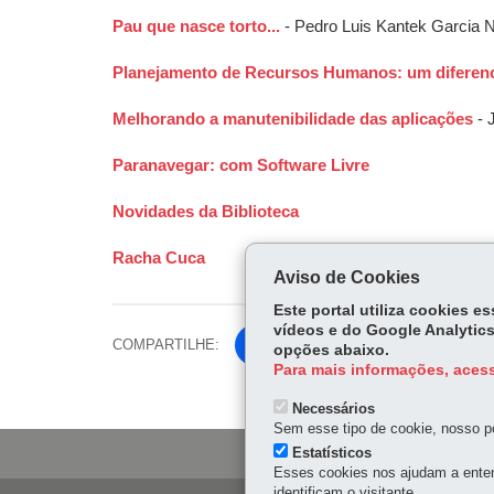
Pau que nasce torto...
- Pedro Luis Kantek Garcia 
Planejamento de Recursos Humanos: um diferenc
Melhorando a manutenibilidade das aplicações
- 
Paranavegar: com Software Livre
Novidades da Biblioteca
Racha Cuca
Aviso de Cookies
Este portal utiliza cookies 
vídeos e do Google Analytics
COMPARTILHE:
Fa
opções abaixo.
Para mais informações, acess
ce
Tw
bo
Necessários
itt
ok
Sem esse tipo de cookie, nosso po
er
Estatísticos
Esses cookies nos ajudam a enten
identificam o visitante.