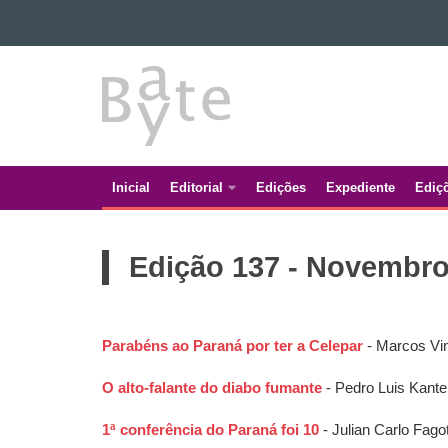
Ir para o conteúdo
BATE
Ir para a navegação
Ir para a busca
BYTE
Mapa do site
Inicial
Editorial
Edições
Expediente
Ediç
Navegação
principal
Edição 137 - Novembr
Parabéns ao Paraná por ter a Celepar
- Marcos Vin
O alto-falante do diabo fumante
- Pedro Luis Kante
1ª conferência do Paraná foi 10
- Julian Carlo Fagot