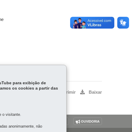
he
ouTube para exibição de
tamos os cookies a partir das
Voltar
Início
Imprimir
Baixar
o visitante.
O SITE
DENUNCIE CORRUPÇÃO
OUVIDORIA
tadas anonimamente, não