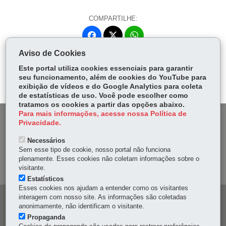
COMPARTILHE:
Fa
W
ce
ha
Aviso de Cookies
Tw
bo
ts
Voltar
Início
Imprimir
Baixar
itt
Este portal utiliza cookies essenciais para garantir
ok
Ap
seu funcionamento, além de cookies do YouTube para
er
p
exibição de vídeos e do Google Analytics para coleta
de estatísticas de uso. Você pode escolher como
tratamos os cookies a partir das opções abaixo.
Para mais informações, acesse nossa Política de
DENUNCIE CORRUPÇÃO
Privacidade.
Necessários
OUVIDORIA
Sem esse tipo de cookie, nosso portal não funciona
plenamente. Esses cookies não coletam informações sobre o
MAPA DO SITE
visitante.
Estatísticos
Esses cookies nos ajudam a entender como os visitantes
interagem com nosso site. As informações são coletadas
Navegação
anonimamente, não identificam o visitante.
principal
Propaganda