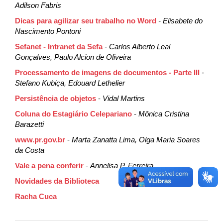
Adilson Fabris
Dicas para agilizar seu trabalho no Word
- Elisabete do
Nascimento Pontoni
Sefanet - Intranet da Sefa
- Carlos Alberto Leal
Gonçalves, Paulo Alcion de Oliveira
Processamento de imagens de documentos - Parte III
-
Stefano Kubiça, Edouard Lethelier
Persistência de objetos
-
Vidal Martins
Coluna do Estagiário Celepariano
-
Mônica Cristina
Barazetti
www.pr.gov.br
-
Marta Zanatta Lima, Olga Maria Soares
da Costa
Vale a pena conferir
-
Annelisa P. Ferreira
Novidades da Biblioteca
Racha Cuca