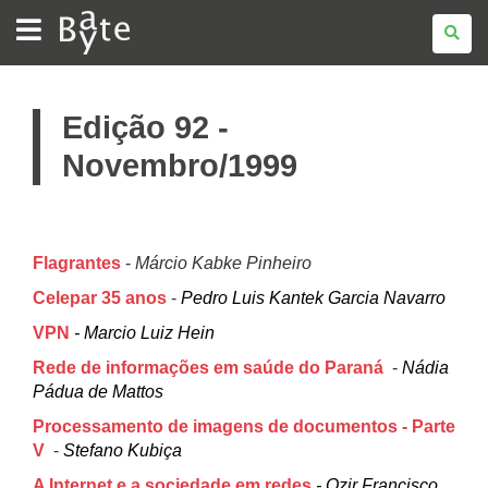
BATE
BYTE
Edição 92 -
Novembro/1999
Flagrantes
-
Márcio Kabke Pinheiro
Celepar 35 anos
-
Pedro Luis Kantek Garcia Navarro
VPN
- Marcio Luiz Hein
Rede de informações em saúde do Paraná
-
Nádia
Pádua de Mattos
Processamento de imagens de documentos - Parte
V
-
Stefano Kubiça
A Internet e a sociedade em redes
- Ozir Francisco