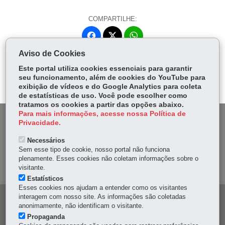
COMPARTILHE:
Fa
W
ce
ha
Aviso de Cookies
Tw
bo
ts
Voltar
Início
Imprimir
Baixar
itt
Este portal utiliza cookies essenciais para garantir
ok
Ap
seu funcionamento, além de cookies do YouTube para
er
p
exibição de vídeos e do Google Analytics para coleta
de estatísticas de uso. Você pode escolher como
tratamos os cookies a partir das opções abaixo.
Para mais informações, acesse nossa Política de
DENUNCIE CORRUPÇÃO
Privacidade.
Necessários
OUVIDORIA
Sem esse tipo de cookie, nosso portal não funciona
plenamente. Esses cookies não coletam informações sobre o
MAPA DO SITE
visitante.
Estatísticos
Esses cookies nos ajudam a entender como os visitantes
interagem com nosso site. As informações são coletadas
Navegação
anonimamente, não identificam o visitante.
principal
Propaganda