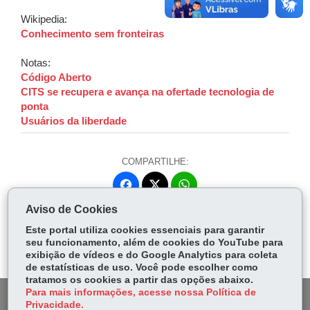
Wikipedia:
Conhecimento sem fronteiras
Notas:
Código Aberto
CITS se recupera e avança na ofertade tecnologia de
ponta
Usuários da liberdade
COMPARTILHE:
Fa
W
ce
ha
Aviso de Cookies
Tw
bo
ts
Voltar
Início
Imprimir
Baixar
itt
Este portal utiliza cookies essenciais para garantir
ok
Ap
seu funcionamento, além de cookies do YouTube para
er
p
exibição de vídeos e do Google Analytics para coleta
de estatísticas de uso. Você pode escolher como
tratamos os cookies a partir das opções abaixo.
Para mais informações, acesse nossa Política de
DENUNCIE CORRUPÇÃO
Privacidade.