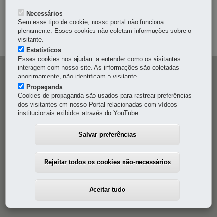
Necessários
OUVIDORIA
Sem esse tipo de cookie, nosso portal não funciona
plenamente. Esses cookies não coletam informações sobre o
MAPA DO SITE
visitante.
Estatísticos
Esses cookies nos ajudam a entender como os visitantes
interagem com nosso site. As informações são coletadas
Navegação
anonimamente, não identificam o visitante.
principal
Propaganda
Cookies de propaganda são usados para rastrear preferências
dos visitantes em nosso Portal relacionadas com vídeos
CELEPAR
institucionais exibidos através do YouTube.
Rua Mateus Leme, 1561 - Bom Retiro
-
80520-174
-
Curitiba
-
PR
MAPA
Salvar preferências
41 3200-5000
Rejeitar todos os cookies não-necessários
Aceitar tudo