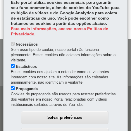
Este portal utiliza cookies essenciais para garantir
ce
ha
seu funcionamento, além de cookies do YouTube para
Tw
exibição de vídeos e do Google Analytics para coleta
bo
ts
Voltar
Início
Imprimir
Baixar
itt
de estatísticas de uso. Você pode escolher como
ok
Ap
tratamos os cookies a partir das opções abaixo.
er
p
Para mais informações, acesse nossa Política de
Privacidade.
Necessários
DENUNCIE CORRUPÇÃO
Sem esse tipo de cookie, nosso portal não funciona
plenamente. Esses cookies não coletam informações sobre o
visitante.
OUVIDORIA
Estatísticos
Esses cookies nos ajudam a entender como os visitantes
MAPA DO SITE
interagem com nosso site. As informações são coletadas
anonimamente, não identificam o visitante.
Propaganda
Cookies de propaganda são usados para rastrear preferências
Navegação
dos visitantes em nosso Portal relacionadas com vídeos
principal
institucionais exibidos através do YouTube.
Salvar preferências
CELEPAR
Rua Mateus Leme, 1561 - Bom Retiro
-
80520-174
-
Curitiba
-
PR