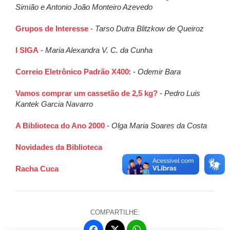
Simião e Antonio João Monteiro Azevedo
Grupos de Interesse
-
Tarso Dutra Blitzkow de Queiroz
I SIGA
-
Maria Alexandra V. C. da Cunha
Correio Eletrônico Padrão X400
: -
Odemir Bara
Vamos comprar um cassetão de 2,5 kg?
-
Pedro Luis
Kantek Garcia Navarro
A Biblioteca do Ano 2000
-
Olga Maria Soares da Costa
Novidades da Biblioteca
Racha Cuca
COMPARTILHE:
Fa
W