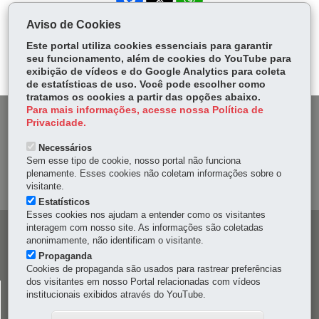
ce
ha
Aviso de Cookies
Tw
bo
ts
Voltar
Início
Imprimir
Baixar
itt
Este portal utiliza cookies essenciais para garantir
ok
Ap
seu funcionamento, além de cookies do YouTube para
er
p
exibição de vídeos e do Google Analytics para coleta
de estatísticas de uso. Você pode escolher como
tratamos os cookies a partir das opções abaixo.
Para mais informações, acesse nossa Política de
DENUNCIE CORRUPÇÃO
Privacidade.
Necessários
OUVIDORIA
Sem esse tipo de cookie, nosso portal não funciona
plenamente. Esses cookies não coletam informações sobre o
MAPA DO SITE
visitante.
Estatísticos
Esses cookies nos ajudam a entender como os visitantes
interagem com nosso site. As informações são coletadas
Navegação
anonimamente, não identificam o visitante.
principal
Propaganda
Cookies de propaganda são usados para rastrear preferências
dos visitantes em nosso Portal relacionadas com vídeos
CELEPAR
institucionais exibidos através do YouTube.
Rua Mateus Leme, 1561 - Bom Retiro
-
80520-174
-
Curitiba
-
PR