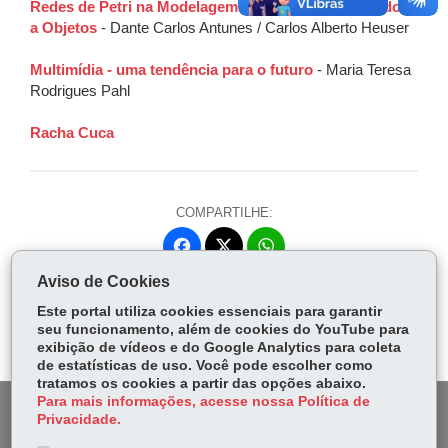
Redes de Petri na Modelagem de Sistemas Orientados
a Objetos
- Dante Carlos Antunes / Carlos Alberto Heuser
Multimídia - uma tendência para o futuro
- Maria Teresa
Rodrigues Pahl
Racha Cuca
COMPARTILHE:
Fa
W
ce
ha
Aviso de Cookies
Tw
bo
ts
Voltar
Início
Imprimir
Baixar
itt
Este portal utiliza cookies essenciais para garantir
ok
Ap
seu funcionamento, além de cookies do YouTube para
er
p
exibição de vídeos e do Google Analytics para coleta
de estatísticas de uso. Você pode escolher como
tratamos os cookies a partir das opções abaixo.
Para mais informações, acesse nossa Política de
DENUNCIE CORRUPÇÃO
Privacidade.