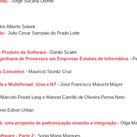
bal)
- Jorge Sucaria Leonel
los Alberto Sowek
ão
- Julio Cesar Sampaio do Prado Leite
 Produto de Software -
Danilo Scalet
enharia de Processos em Empresas Estatais de Informática
- Pe
s Conceitos
- Maurício Stunitz Cruz
a e Multithread: Unix e NT
- José Francisco Marochi Mayer
 Marcelo Postel Lang e Manoel Camillo de Oliveira Penna Neto
onio Edson Urban
ná: uma proposta de padronização visando a integração
- Olga M
ftware - Parte 2
- Sonia Maria Marques