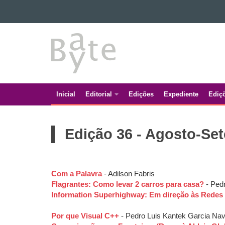
Ir para o conteúdo
BATE
Ir para a navegação
Ir para a busca
BYTE
Mapa do site
Inicial
Editorial
Edições
Expediente
Ediç
Navegação
principal
Edição 36 - Agosto-Se
Com a Palavra
- Adilson Fabris
Flagrantes: Como levar 2 carros para casa?
- Pedr
Information Superhighway: Em direção às Redes
Por que Visual C++
- Pedro Luis Kantek Garcia Nav