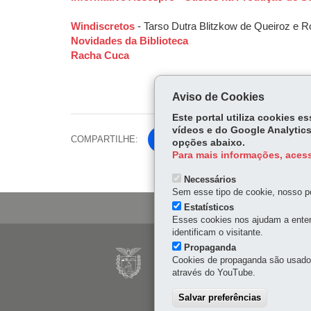
Windiscretos
- Tarso Dutra Blitzkow de Queiroz e R
Novidades da Biblioteca
Racha Cuca
Aviso de Cookies
Este portal utiliza cookies 
vídeos e do Google Analytics
COMPARTILHE:
Fa
opções abaixo.
Para mais informações, acess
ce
Tw
bo
Necessários
itt
ok
Sem esse tipo de cookie, nosso po
er
Estatísticos
Esses cookies nos ajudam a enten
identificam o visitante.
Navegação
Propaganda
CELEPAR
Cookies de propaganda são usados 
principal
através do YouTube.
Rua Mateus Leme, 1561 -
41 3200-5000
Salvar preferências