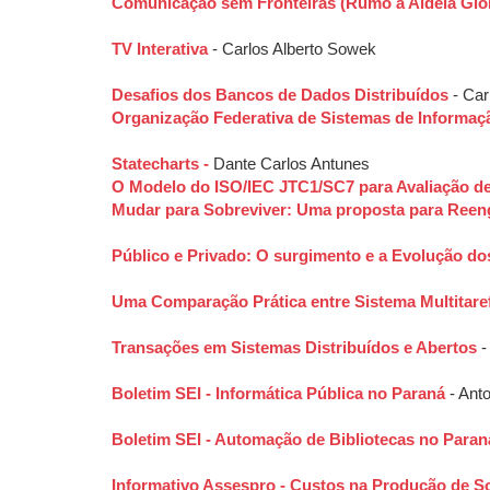
Comunicação sem Fronteiras (Rumo à Aldeia Glo
TV Interativa
- Carlos Alberto Sowek
Desafios dos Bancos de Dados Distribuídos
- Car
Organização Federativa de Sistemas de Informaç
Statecharts -
Dante Carlos Antunes
O Modelo do ISO/IEC JTC1/SC7 para Avaliação de
Mudar para Sobreviver: Uma proposta para Reeng
Público e Privado: O surgimento e a Evolução do
Uma Comparação Prática entre Sistema Multitaref
Transações em Sistemas Distribuídos e Abertos
-
Boletim SEI - Informática Pública no Paraná
- Ant
Boletim SEI - Automação de Bibliotecas no Para
Informativo Assespro - Custos na Produção de So