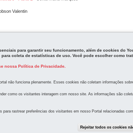
obson Valentin
essenciais para garantir seu funcionamento, além de cookies do Y
 para coleta de estatísticas de uso. Você pode escolher como tra
e nossa Política de Privacidade.
rtal não funciona plenamente. Esses cookies não coletam informações sobre 
MAPA D
der como os visitantes interagem com nosso site. As informações são cole
para rastrear preferências dos visitantes em nosso Portal relacionadas com 
 Bom Retiro
-
80520-174
-
Curitiba
-
PR
MAPA
Rejeitar todos os cookies n