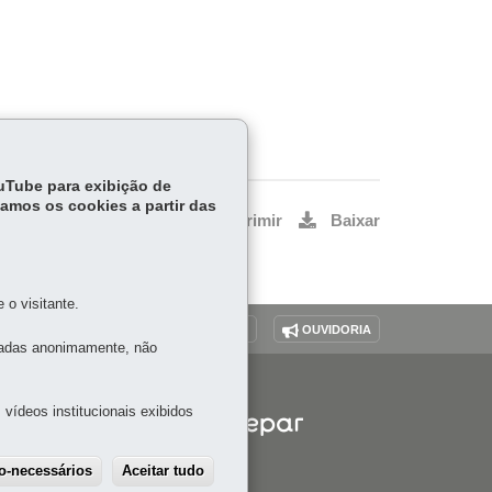
ouTube para exibição de
tamos os cookies a partir das
Voltar
Início
Imprimir
Baixar
o visitante.
O SITE
DENUNCIE CORRUPÇÃO
OUVIDORIA
tadas anonimamente, não
vídeos institucionais exibidos
ão-necessários
Aceitar tudo
Withdraw consent