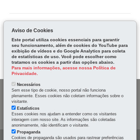
COMPARTILHE:
Aviso de Cookies
Fa
W
Este portal utiliza cookies essenciais para garantir
ce
ha
seu funcionamento, além de cookies do YouTube para
Tw
exibição de vídeos e do Google Analytics para coleta
bo
ts
Voltar
Início
Imprimir
Baixar
itt
de estatísticas de uso. Você pode escolher como
ok
Ap
tratamos os cookies a partir das opções abaixo.
er
p
Para mais informações, acesse nossa Política de
Privacidade.
Necessários
DENUNCIE CORRUPÇÃO
Sem esse tipo de cookie, nosso portal não funciona
plenamente. Esses cookies não coletam informações sobre o
visitante.
OUVIDORIA
Estatísticos
Esses cookies nos ajudam a entender como os visitantes
MAPA DO SITE
interagem com nosso site. As informações são coletadas
anonimamente, não identificam o visitante.
Propaganda
Cookies de propaganda são usados para rastrear preferências